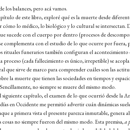
e los balances, pero acá vamos.
pítulo de este libro, exploré qué es la muerte desde diferent
 cómo lo médico, lo biológico y lo cultural se intersectan. D
ue sucede con el cuerpo por dentro (procesos de descompos
se complementa con el estudio de lo que ocurre por fuera, p
os rituales funerarios también configuran el acontecimiento
a proceso (cada fallecimiento es único, irrepetible) se acopl
al que sirve de marco para comprender cuáles son las actitud
obre la muerte que tienen las sociedades en tiempos y espaci
Sencillamente, no siempre se muere del mismo modo.
el siguiente capítulo, el examen de lo que ocurrió desde la 
 días en Occidente me permitió advertir cuán dinámicas suele
que a primera vista el presente parezca inmutable, genera al
as cosas no siempre fueron del mismo modo. Esta premisa,
a 