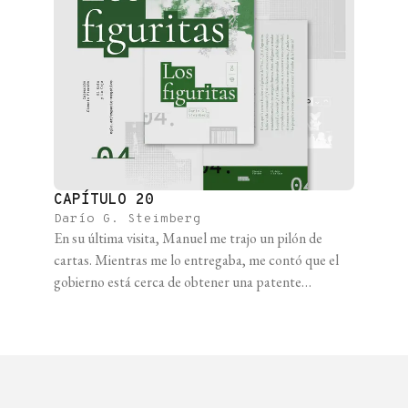
CAPÍTULO 20
Darío G. Steimberg
En su última visita, Manuel me trajo un pilón de
cartas. Mientras me lo entregaba, me contó que el
gobierno está cerca de obtener una patente
internacional sobre el Sueño Lúcido de Jim y el Lerdo.
O algo parecido. Lo están utilizando para negociar
con China y Rusia. O China y Rusia están negociando
algo [...]