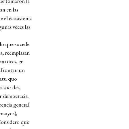
que tomaron la
an en las
ue el ecosistema
gunas veces las
llo que sucede
ra, reemplazan
 matices, en
 afrontan un
tatu quo
 sociales,
or democracia.
rencia general
ensayos),
. Considero que