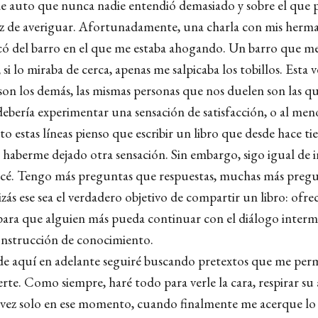
e auto que nunca nadie entendió demasiado y sobre el que
z de averiguar. Afortunadamente, una charla con mis herm
ó del barro en el que me estaba ahogando. Un barro que me
si lo miraba de cerca, apenas me salpicaba los tobillos. Esta 
son los demás, las mismas personas que nos duelen son las qu
bería experimentar una sensación de satisfacción, o al menos
o estas líneas pienso que escribir un libro que desde hace t
ía haberme dejado otra sensación. Sin embargo, sigo igual de
é. Tengo más preguntas que respuestas, muchas más preg
zás ese sea el verdadero objetivo de compartir un libro: ofre
para que alguien más pueda continuar con el diálogo interm
construcción de conocimiento.
 aquí en adelante seguiré buscando pretextos que me perm
rte. Como siempre, haré todo para verle la cara, respirar su a
 vez solo en ese momento, cuando finalmente me acerque lo s