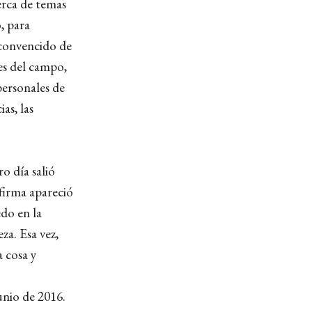
erca de temas
, para
 convencido de
tes del campo,
personales de
ias, las
o día salió
 firma apareció
edo en la
za. Esa vez,
 cosa y
unio de 2016.