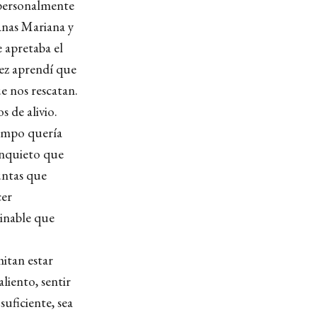
 personalmente
anas Mariana y
 apretaba el
vez aprendí que
e nos rescatan.
 de alivio.
iempo quería
 inquieto que
untas que
cer
inable que
itan estar
liento, sentir
uficiente, sea