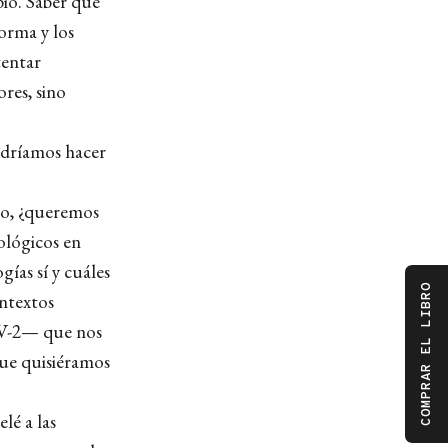
bio. Saber que
forma y los
tentar
res, sino
odríamos hacer
so, ¿queremos
ológicos en
ías sí y cuáles
COMPRAR EL LIBRO
ontextos
oV-2— que nos
que quisiéramos
lé a las