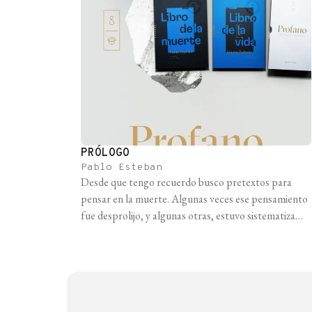
PRÓLOGO
Pablo Esteban
Desde que tengo recuerdo busco pretextos para
pensar en la muerte. Algunas veces ese pensamiento
fue desprolijo, y algunas otras, estuvo sistematizado,
como por ejemplo en 2018, cuando defendí mi tesis
de maestría en Sociología de la Cultura y Análisis
Cultural (Universidad Nacional de San Martín). En
esa ocasión, intenté explorar y analizar cómo era [...]