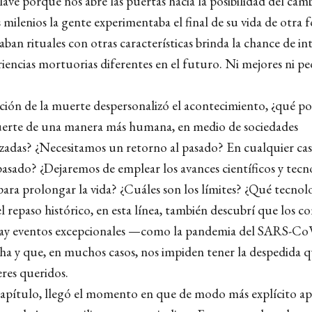
 clave porque nos abre las puertas hacia la posibilidad del cam
milenios la gente experimentaba el final de su vida de otra 
ban rituales con otras características brinda la chance de in
iencias mortuorias diferentes en el futuro. Ni mejores ni peo
zación de la muerte despersonalizó el acontecimiento, ¿qué p
muerte de una manera más humana, en medio de sociedades
zadas? ¿Necesitamos un retorno al pasado? En cualquier ca
pasado? ¿Dejaremos de emplear los avances científicos y tecn
ara prolongar la vida? ¿Cuáles son los límites? ¿Qué tecnolog
l repaso histórico, en esta línea, también descubrí que los c
hay eventos excepcionales —como la pandemia del SARS-C
ha y que, en muchos casos, nos impiden tener la despedida 
eres queridos.
capítulo, llegó el momento en que de modo más explícito ape