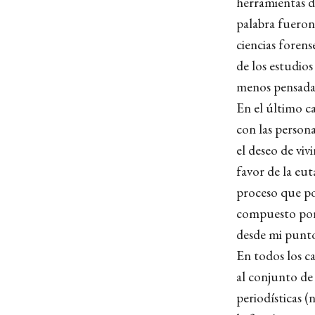
herramientas de
palabra fueron 
ciencias forens
de los estudios
menos pensadas
En el último c
con las person
el deseo de viv
favor de la eut
proceso que po
compuesto por 
desde mi punto
En todos los c
al conjunto de 
periodísticas (