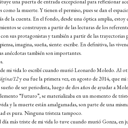
tituye una puerta de entrada excepcional para reflexionar ac
s como la muerte. Y tienen el permiso, pues se dan el espacio
ás de la cuenta. En el fondo, desde una óptica amplia, estoy
ientos se construyen a partir de las lecturas de los referen
 con sus protagonistas y también a partir de las trayectorias 
iensa, imagina, sueña, siente: escribe. En definitiva, las vivenc
 las anécdotas también son importantes.
s.
 de mi vida lo escribí cuando murió Leonardo Moledo. Al otr
ágina/12
y esa fue la primera vez, en agosto de 2014, que mi
i sueño de ser periodista, luego de dos años de ayudar a Mol
plemento “Futuro”, se materializaba en un momento de triste
 vida y la muerte están amalgamadas, son parte de una misma
dad es pura. Ninguna tristeza tampoco.
l día más triste de mi vida lo tuve cuando murió Gonza, en j