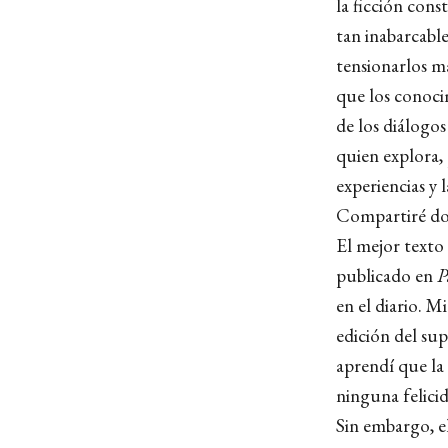
la ficción cons
tan inabarcable
tensionarlos m
que los conocim
de los diálogos
quien explora, p
experiencias y
Compartiré do
El mejor texto
publicado en
P
en el diario. M
edición del su
aprendí que la
ninguna felici
Sin embargo, e