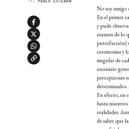
TXT
PABLO ESTEBAN
No soy amigo d
En el primer ca
y pude observar
examen de lo q
putrefacción) 
ceremonias y l
singular de cad
escenario gener
percepciones s
determinados. 
En efecto, en 
hasta nuestros
realidades. Aun
de saber que l