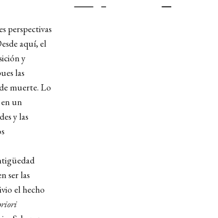
es perspectivas
esde aquí, el
ición y
ues las
 de muerte. Lo
a en un
es y las
os
Antigüedad
n ser las
ivio el hecho
priori