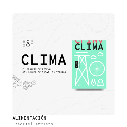
intentando descifrar el ingrediente tóxico de dos
insecticidas que habían sido inventados poco antes, el
químico suizo Paul Hermann Müller descubrió [...]
ALIMENTACIÓN
Ezequiel Arrieta