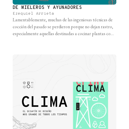
DE MIELEROS Y AYUNADORES
Ezequiel Arrieta
Lamentablemente, muchas de las ingeniosas técnicas de
cocción del pasado se perdieron porque no dejan rastro,
especialmente aquellas destinadas a cocinar plantas como
tubérculos, granos y frutos secos. Debido a este sesgo
arqueológico, durante mucho tiempo se pensó que
nuestros antepasados cazadores-recolectores eran
hipercarnívoros y seguían una dieta abundante en
proteínas en donde las plantas [...]