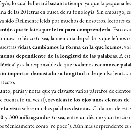
logía
, lo cual le llevará bastante tiempo ya que la pequeña l
na de las 20 letras en busca de su fonología. Sin embargo, e
ya sido fácilmente leída por muchos de nosotros, lectores ex
nido que ir letra por letra para comprenderla
. Esto es 
ar nuestro léxico (o sea, la memoria de palabras que leímos 
uestras vidas),
c
ambiamos la forma en la que leemos
, vo
menos dependiente de la longitud de las palabras
. A est
 léxica
‘ y es la responsable de que podamos
reconocer pala
sin importar demasiado su longitud
o de qeu lsa lerats s
ortecto.
nto, parás y notás que ya clavaste varios párrafos de cientos
te cuenta (o tal vez sí),
revoleaste los ojos unos cientos de
ar la vista
sobre muchas palabras distintas. Cada una de estas
0 y 300 milisegundos
(o sea, entre un décimo y un tercio
os técnicamente como ‘re poco’). Aún más sorprendente es 