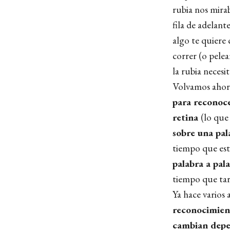
rubia nos mira
fila de adelant
algo te quiere
correr (o pelea
la rubia necesi
Volvamos ahora
para reconoce
retina
(lo qu
sobre una pa
tiempo que est
palabra a pal
tiempo que tard
Ya hace varios
reconocimient
cambian depen