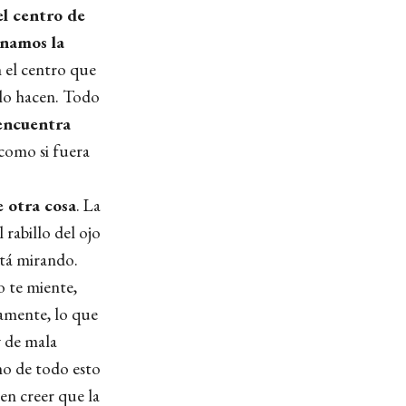
el centro de
inamos la
 el centro que
 lo hacen. Todo
encuentra
 como si fuera
e otra cosa
. La
 rabillo del ojo
stá mirando.
 te miente,
camente, lo que
 de mala
no de todo esto
cen creer que la