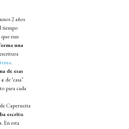
 unos 2 años
l tiempo
 que esas
 forma una
escritura
tema
.
na de esas
a
c
de ‘casa’
o para cada
 de Caperucita
ba escrito
.
s. En esta