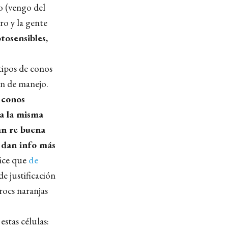
do (vengo del
ro y la gente
otosensibles
,
 tipos de conos
en de manejo.
 conos
 a la misma
n re buena
 dan info más
dice que
de
e justificación
rocs naranjas
stas células: