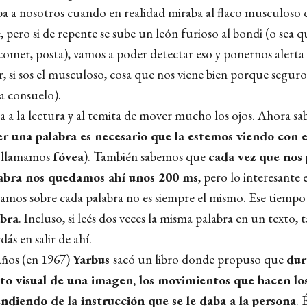
ba a nosotros cuando en realidad miraba al flaco musculoso q
e, pero si de repente se sube un león furioso al bondi (o sea qu
 comer, posta), vamos a poder detectar eso y ponernos alerta
r, si sos el musculoso, cosa que nos viene bien porque seguro
ta consuelo).
 a la lectura y al temita de mover mucho los ojos. Ahora s
r una palabra es necesario que la estemos viendo con e
e llamamos
fóvea
). También sabemos que
cada vez que nos
labra nos quedamos ahí unos 200 ms
, pero lo interesante 
amos sobre cada palabra no es siempre el mismo. Ese tiempo
abra
. Incluso, si leés dos veces la misma palabra en un texto, 
ás en salir de ahí.
 años (en 1967)
Yarbus
sacó un libro donde propuso que
dur
o visual de una imagen, los movimientos que hacen los
diendo de la instrucción que se le daba a la persona
. 