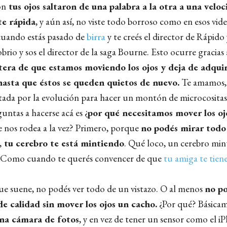
ón
tus ojos saltaron de una palabra a la otra a una velo
te rápida
, y aún así, no viste todo borroso como en esos vid
 cuando estás pasado de
birra
y te creés el director de Rápido
brio y sos el director de la saga Bourne. Esto ocurre gracias
tera de que estamos moviendo los ojos y deja de adquir
asta que éstos se queden quietos de nuevo.
Te amamos,
stada por la evolución para hacer un montón de microcositas 
untas a hacerse acá es ¿
por qué necesitamos mover los oj
e nos rodea a la vez? Primero, porque
no podés mirar todo 
,
tu cerebro te está mintiendo
. Qué loco, un cerebro min
. Como cuando te querés convencer de que
tu amiga te tien
ue suene, no podés ver todo de un vistazo. O al menos
no po
e calidad sin mover los ojos un cacho.
¿Por qué? Básica
una cámara de fotos
, y en vez de tener un sensor como el i