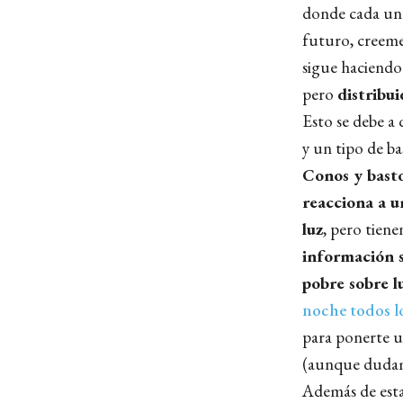
donde cada uno 
futuro, creeme
sigue haciendo 
pero
distribu
Esto se debe a 
y un tipo de b
Conos y bast
reacciona a u
luz
, pero tiene
información s
pobre sobre l
noche todos l
para ponerte u
(aunque dudamo
Además de estas