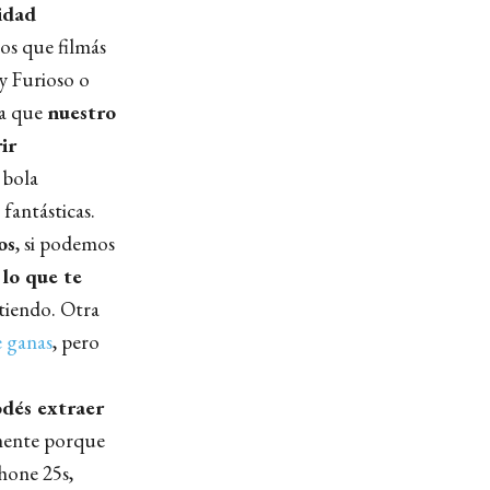
cidad
eos que filmás
 y Furioso o
 a que
nuestro
ir
 bola
fantásticas.
os
, si podemos
lo que te
tiendo. Otra
e ganas
, pero
dés extraer
mente porque
Phone 25s,