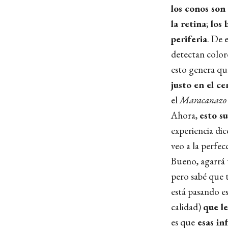
los conos son
la retina
;
los 
periferia
. De 
detectan color
esto genera qu
justo en el ce
el
Maracanaz
Ahora,
esto s
experiencia dic
veo a la perfec
Bueno, agarrá 
pero sabé que t
está pasando e
calidad)
que le
es que
esas in