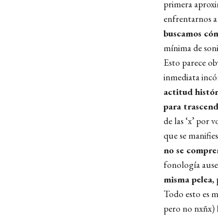
primera aproxi
enfrentarnos a
buscamos cóm
mínima de son
Esto parece ob
inmediata inc
actitud histó
para trascend
de las ‘x’ por 
que se manifie
no se compr
fonología ause
misma pelea
,
Todo esto es m
pero no nxñx)