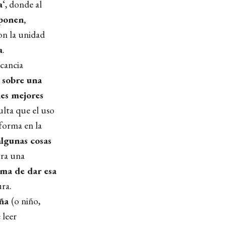
a
‘, donde al
ponen,
on la unidad
a
.
cancia
 sobre una
nes mejores
ulta que el uso
 forma en la
lgunas cosas
tra una
rma de dar esa
ura.
iña
(o niño,
 leer