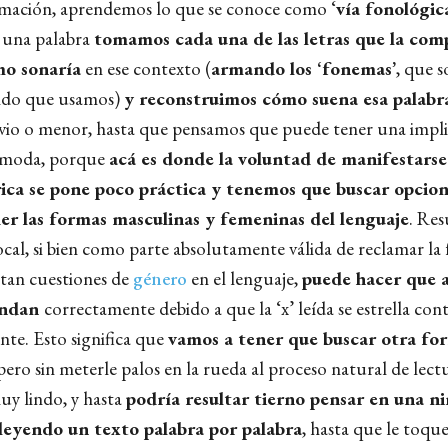
mación, aprendemos lo que se conoce como ‘
vía fonológic
 una palabra
tomamos cada una de las letras que la com
o sonaría
en ese contexto (
armando los ‘fonemas’
, que s
ido que usamos)
y reconstruimos cómo suena esa palabr
vio o menor, hasta que pensamos que puede tener una impli
ómoda, porque
acá es donde la voluntad de manifestarse
rica se pone poco práctica y tenemos que buscar opcio
er las formas masculinas y femeninas del lenguaje
. Res
vocal, si bien como parte absolutamente válida de reclamar la
stan cuestiones de
género
en el lenguaje,
puede hacer que a
endan
correctamente debido a que la ‘x’ leída se estrella con
nte. Esto significa que
vamos a tener que buscar otra fo
 pero sin meterle palos en la rueda al proceso natural de lect
uy lindo, y hasta
podría resultar tierno pensar en una n
leyendo un texto palabra por palabra
, hasta que le toque