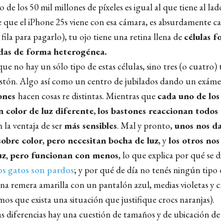
de los 50 mil millones de píxeles es igual al que tiene al la
 que el iPhone 25s viene con esa cámara, es absurdamente ca
fila para pagarlo), tu ojo tiene una retina llena de
células f
idas de forma heterogénea.
que no hay un sólo tipo de estas células, sino tres (o cuatro)
astón. Algo así como un centro de jubilados dando un exám
ones
hacen cosas re distintas. Mientras que
cada uno de los
n color de luz diferente
,
los bastones reaccionan todos
n la ventaja de ser
más sensibles
. Mal y pronto,
unos nos da
obre color
,
pero necesitan bocha de luz
, y
los otros nos
uz, pero funcionan con menos
, lo que explica por qué se 
os gatos son pardos
; y por qué de día no tenés ningún tipo d
na remera amarilla con un pantalón azul, medias violetas y c
s que exista una situación que justifique crocs naranjas).
 diferencias hay una cuestión de tamaños y de ubicación de e