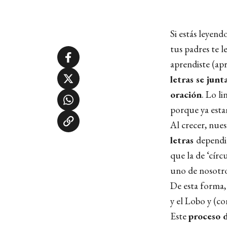
Si estás leyend
tus padres te l
aprendiste (apr
letras se jun
oración
. Lo l
porque ya esta
Al crecer, nue
letras
dependi
que la de ‘círc
uno de nosotro
De esta forma,
y el Lobo y (co
Este
proceso d