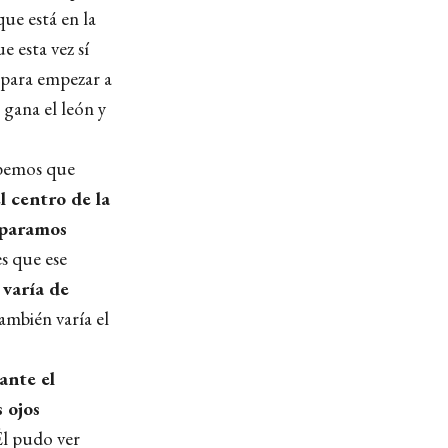
ue está en la
e esta vez sí
 para empezar a
 gana el león y
abemos que
l centro de la
 paramos
es que ese
varía de
también varía el
ante el
 ojos
Él pudo ver