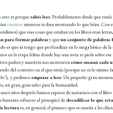
o esto es porque
sabés leer
. Probablemente desde que tenés
eían
cuentos
mientras te iban mostrando lo que leían. Con e
endimos) que esas cosas que estaban en los libros eran letras,
tan para formar palabras
y que
un conjunto de palabras
indo es que ni tengo que profundizar en lo mega básico de la 
mos en la etapa felina donde hay una nota re piola sobre ese
stros padres y maestrxs nos mostraron
cómo suenan cada u
endo del contexto en el que están (porque no es lo mismo l
ulo’), y pudimos
empezar a leer
. Un pequeño gran moment
s, un gran, gran salto para la humanidad.
 unos años después fuimos capaces de sentarnos con el libro
n bastante esfuerzo al principio) de
decodificar lo que esta
e lectura
es, en general, el primero que se enseña a lxs chicx