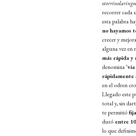
otorrinolaringo
recorrer cada u
esta palabra ha
no hayamos te
crecer y mejor
alguna vez en n
más rápida
y 
denomina ‘
vía
rápidamente 
en el odren cr
Llegado este pu
total y, sin dar
te permitió
fij
duró
entre 10
lo que definim