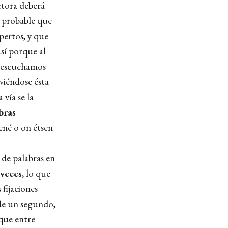
ectora deberá
s probable que
pertos, y que
así porque al
o escuchamos
lviéndose ésta
a vía se la
bras
tené o on étsen
 de palabras en
 veces
, lo que
 fijaciones
 de un segundo,
que entre