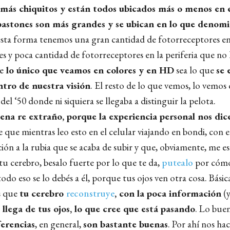
 más chiquitos y están todos ubicados más o menos en 
bastones son más grandes y se ubican en lo que denom
esta forma tenemos una gran cantidad de fotorreceptores en
es y poca cantidad de fotorreceptores en la periferia que no
e
lo único que veamos en colores y en HD
sea lo que
se 
ntro de nuestra visión
. El resto de lo que vemos, lo vemos
o
del ‘50 donde ni siquiera se llegaba a distinguir la pelota.
uena re extraño, porque la experiencia personal nos dic
e que mientras leo esto en el celular viajando en bondi, con el
ción a la rubia que se acaba de subir y que, obviamente, me e
tu cerebro, besalo fuerte por lo que te da,
putealo
por cómo
odo eso se lo debés a él, porque tus ojos ven otra cosa. Bási
s que
tu cerebro
reconstruye
, con la poca información
(y
 llega de tus ojos, lo que cree que está pasando
. Lo bue
ferencias
, en general,
son bastante buenas
. Por ahí nos ha