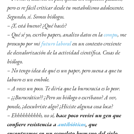
pero es re fácil criticar desde tu metabolismo adolescente.
Segundo, sí. Somos biólogos.
– ¿Y, está bueno? ¿Qué hacés?
– Qué sé yo, escribo papers, analizo datos en la
compu
, me
preocupo por mi
futuro laboral
en un contexto creciente
de desvalorización de la actividad científica. Cosas de
biólogo.
– No tengo idea de qué es un paper, pero suena a que tu
laburo es un embole.
– A veces un poco. Te diría que la burocracia es lo peor.
– ¿¿Burocrático?? ¿Pero sos biólogo o escribano? A ver,
ponele, ¿descubriste algo? ¿Hiciste alguna cosa loca?
– Ehhhhhhhhhh, no sé,
hace poco reviví un gen que
confiere resistencia a
antibióticos
, que
encontramos en un esqueleto humano del siglo