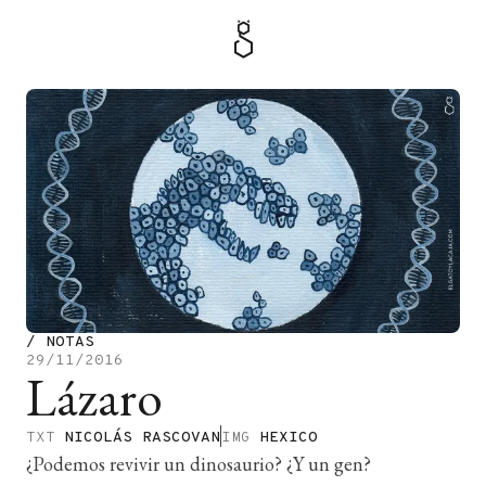
MENÚ
TIENDA
/
NOTAS
29/11/2016
Lázaro
TXT
NICOLÁS RASCOVAN
IMG
HEXICO
¿Podemos revivir un dinosaurio? ¿Y un gen?