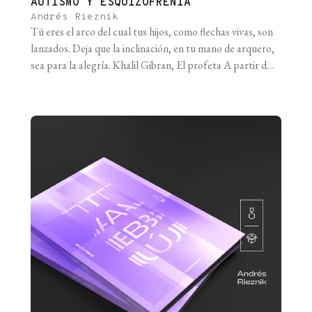
AUTISMO Y ESQUIZOFRENIA
Andrés Rieznik
Tú eres el arco del cual tus hijos, como flechas vivas, son
lanzados. Deja que la inclinación, en tu mano de arquero,
sea para la alegría. Khalil Gibran, El profeta A partir de
los estudios clásicos con gemelos, mellizos e hijos
adoptivos, sabemos que en nuestras sociedades el
componente genético del autismo y la esquizofrenia [...]