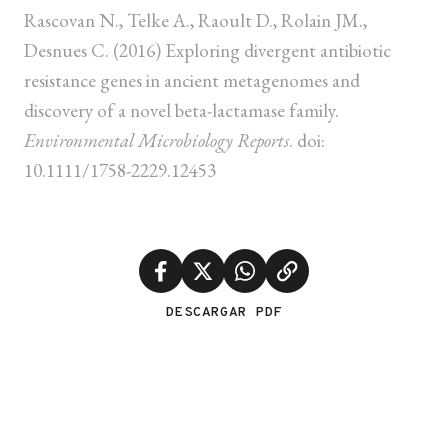
Rascovan N., Telke A., Raoult D., Rolain JM.,
Desnues C. (2016) Exploring divergent antibiotic
resistance genes in ancient metagenomes and
discovery of a novel beta-lactamase family.
Environmental Microbiology Reports
. doi:
10.1111/1758-2229.12453
DESCARGAR PDF