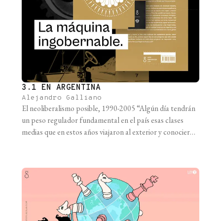
3.1 EN ARGENTINA
Alejandro Galliano
El neoliberalismo posible, 1990-2005 “Algún día tendrán
un peso regulador fundamental en el país esas clases
medias que en estos años viajaron al exterior y conocieron
economías verdaderamente evolucionadas, mercados
absolutamente competitivos, toda clase de productos al
alcance cotidiano del público consumidor, la tenencia a
voluntad de divisas sin sentirse un delincuente. Ese amor,
ese [...]