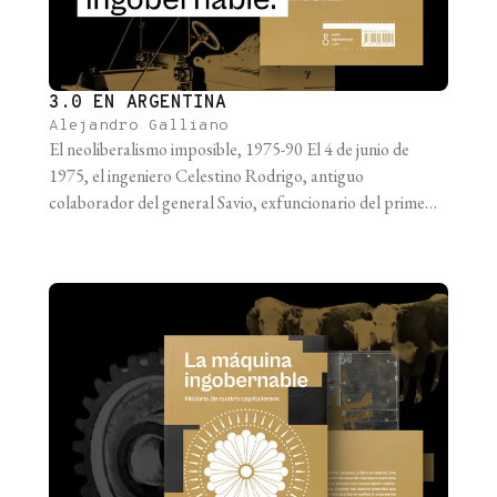
3.0 EN ARGENTINA
Alejandro Galliano
El neoliberalismo imposible, 1975-90 El 4 de junio de
1975, el ingeniero Celestino Rodrigo, antiguo
colaborador del general Savio, exfuncionario del primer
peronismo y flamante ministro de Economía, tomó el
subte A desde Acoyte a Plaza de Mayo rumbo al
Ministerio y anunció una devaluación que aumentó el
dólar un 100 % en promedio (había [...]