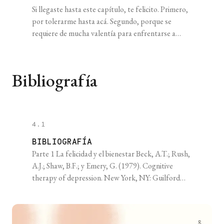
Si llegaste hasta este capítulo, te felicito. Primero,
por tolerarme hasta acá. Segundo, porque se
requiere de mucha valentía para enfrentarse a
nuestras sombras, asumir que hay cosas que no nos
gustan, querer cambiarlas, y tener la motivación
para ponerse manos a la obra. Hasta el momento
Bibliografía
vimos varios conceptos importantes que te van a
[...]
4.1
BIBLIOGRAFÍA
Parte 1 La felicidad y el bienestar Beck, A.T.; Rush,
A.J.; Shaw, B.F.; y Emery, G. (1979). Cognitive
therapy of depression. New York, NY: Guilford
Press. Choy-Lye, C.; May-Ling Lee, J.; Ma, S;
Malhotra, R. (2018). “Happy older people live
longer”. En: Age and Ageing, vol. 47, n° 6,