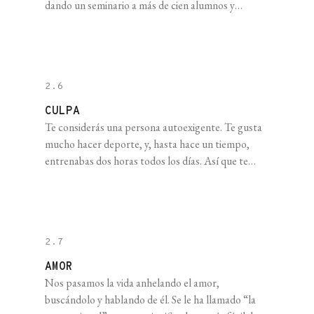
dando un seminario a más de cien alumnos y
alumnas. Te digo más: es tu primer día y, por
supuesto, sos una bola de nervios. Sin embargo,
todo marcha según lo planeado. Las miradas te
siguen atentas, te escuchan, les [...]
2.6
CULPA
Te considerás una persona autoexigente. Te gusta
mucho hacer deporte, y, hasta hace un tiempo,
entrenabas dos horas todos los días. Así que te
resultó bastante lógico participar en una carrera
de montaña de 100 km, incluso cuando la más larga
que habías hecho hasta ese entonces era una de 64
km. Te preparaste. Incluso [...]
2.7
AMOR
Nos pasamos la vida anhelando el amor,
buscándolo y hablando de él. Se le ha llamado “la