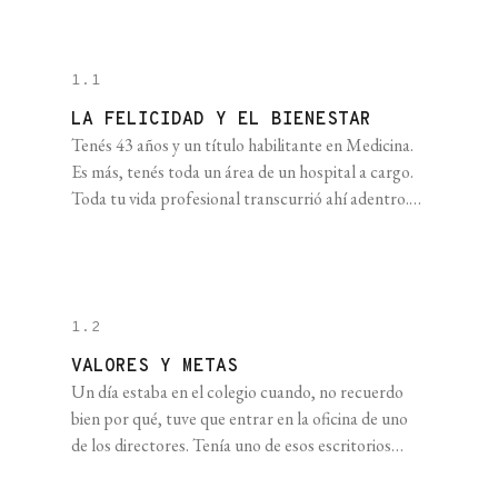
1.1
LA FELICIDAD Y EL BIENESTAR
Tenés 43 años y un título habilitante en Medicina.
Es más, tenés toda un área de un hospital a cargo.
Toda tu vida profesional transcurrió ahí adentro.
Siempre soñaste con ejercer esa carrera y te
esforzaste mucho para lograrlo. Sacrificaste
amistades, familia, pareja, hobbies. Y finalmente
llegó. Ahora tenés un departamento que no
1.2
necesitás compartir [...]
VALORES Y METAS
Un día estaba en el colegio cuando, no recuerdo
bien por qué, tuve que entrar en la oficina de uno
de los directores. Tenía uno de esos escritorios
amplios con un vidrio encima, debajo del cual había