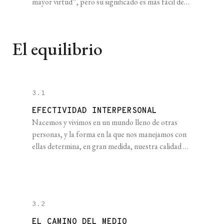
mayor virtud”, pero su significado es más fácil de
sentir que de expresar. El amor es tan fascinante y
diverso como inexplicable y complejo. Por
supuesto, no voy a pretender en algunas pocas
El equilibrio
páginas explicar exhaustivamente uno de [...]
3.1
EFECTIVIDAD INTERPERSONAL
Nacemos y vivimos en un mundo lleno de otras
personas, y la forma en la que nos manejamos con
ellas determina, en gran medida, nuestra calidad de
vida. No debería ser sorpresa para nadie (y, de
hecho, lo mencioné en el capítulo sobre felicidad),
pero a diferencia de los animales mamíferos
solitarios, como los tigres, [...]
3.2
EL CAMINO DEL MEDIO