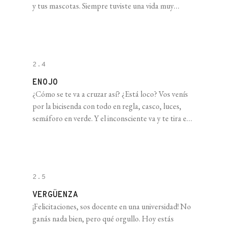
y tus mascotas. Siempre tuviste una vida muy
sociable hasta que, hace unos años, desde que te
mudaste a esta otra parte de la ciudad, dejaste de
ver con tanta frecuencia a tus amigos. También
dejaste [...]
2.4
ENOJO
¿Cómo se te va a cruzar así? ¿Está loco? Vos venís
por la bicisenda con todo en regla, casco, luces,
semáforo en verde. Y el inconsciente va y te tira el
auto encima para doblar. Ni luz de giro puso. Y vos
sabés que la calle no está para pelearse, que nunca
sabes quién está [...]
2.5
VERGÜENZA
¡Felicitaciones, sos docente en una universidad! No
ganás nada bien, pero qué orgullo. Hoy estás