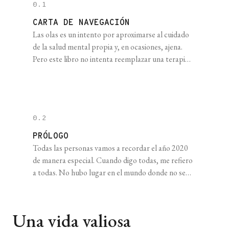
0.1
CARTA DE NAVEGACIÓN
Las olas es un intento por aproximarse al cuidado
de la salud mental propia y, en ocasiones, ajena.
Pero este libro no intenta reemplazar una terapia
acompañada por profesionales, sino compilar y
compartir conocimientos y herramientas probadas
empíricamente para cualquier persona que busque
estar un poco mejor. Con ese fin, hemos dividido el
0.2
proyecto en [...]
PRÓLOGO
Todas las personas vamos a recordar el año 2020
de manera especial. Cuando digo todas, me refiero
a todas. No hubo lugar en el mundo donde no se
sufrieran los efectos de la COVID-19. En el futuro,
las nuevas generaciones nos verán como los
sobrevivientes de una de las pandemias más
Una vida valiosa
grandes y dañinas de [...]