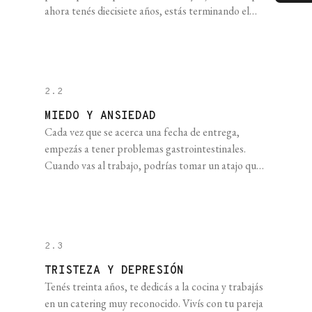
ahora tenés diecisiete años, estás terminando el
colegio y te preocupa empezar la facultad. ¿Por el
estudio que va a implicar? En absoluto, eso no te
asusta. Lo que te preocupa es si podrás hacerte
amigos y amigas. [...]
2.2
MIEDO Y ANSIEDAD
Cada vez que se acerca una fecha de entrega,
empezás a tener problemas gastrointestinales.
Cuando vas al trabajo, podrías tomar un atajo que
atraviesa una plaza arbolada, pero siempre hay
muchas palomas, así que tomás el camino largo: las
palomas te asustan y te da miedo que te choquen la
cara. Renunciaste a tu sueño [...]
2.3
TRISTEZA Y DEPRESIÓN
Tenés treinta años, te dedicás a la cocina y trabajás
en un catering muy reconocido. Vivís con tu pareja