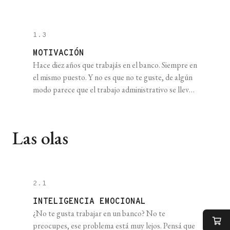
distintos papeles. Algo me llamó fuertemente la
atención. En medio de todo, ocupando un lugar
especial, había una [...]
1.3
MOTIVACIÓN
Hace diez años que trabajás en el banco. Siempre en
el mismo puesto. Y no es que no te guste, de algún
modo parece que el trabajo administrativo se lleva
bien con vos. Pero la cosa está empezando a
ponerse repetitiva y te preguntás a dónde estás
yendo con todo esto. Te alcanza para el [...]
Las olas
2.1
INTELIGENCIA EMOCIONAL
¿No te gusta trabajar en un banco? No te
preocupes, ese problema está muy lejos. Pensá que