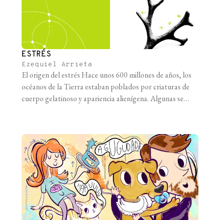
ESTRÉS
Ezequiel Arrieta
El origen del estrés Hace unos 600 millones de años, los
océanos de la Tierra estaban poblados por criaturas de
cuerpo gelatinoso y apariencia alienígena. Algunas se
parecían a una medusa achatada, como si fuese una
pascualina que se trasladaba lentamente por el fondo
marino pastando algas y microbios. Otras tenían forma
de tubo y [...]