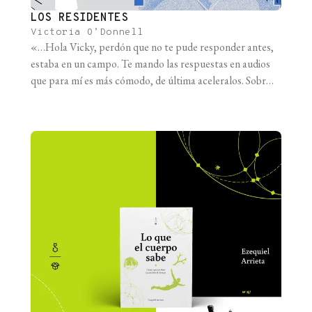
LOS RESIDENTES
Victoria O’Donnell
«…Hola Vicky, perdón que no te pude responder antes,
estaba en un campo. Te mando las respuestas en audios
que para mí es más cómodo, de última aceleralos. Sobre lo
que me preguntaste, sí, es impresionante, se ve mucha,
mucha soledad en mi trabajo. Tanto en mi consultorio
como, especialmente, en el hospital psiquiátrico. Es [...]