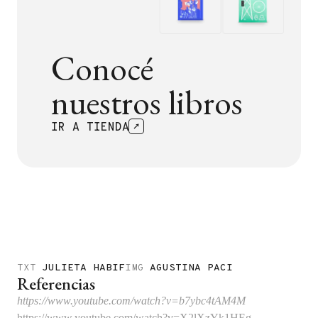
Conocé
nuestros libros
IR A TIENDA
TXT
JULIETA HABIF
IMG
AGUSTINA PACI
Referencias
https://www.youtube.com/watch?v=b7ybc4tAM4M
https://www.youtube.com/watch?v=X2lXzYk1HEg