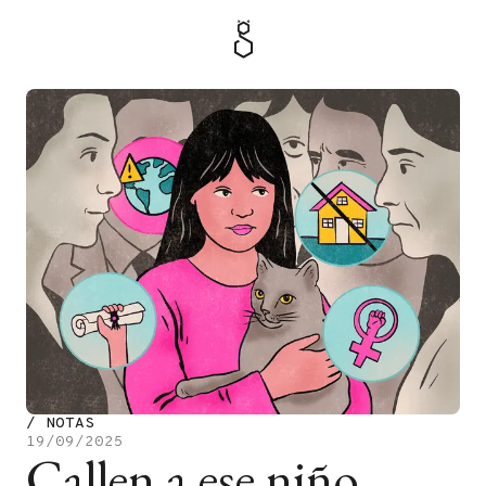
MENÚ
TIENDA
/
NOTAS
19/09/2025
Callen a ese niño