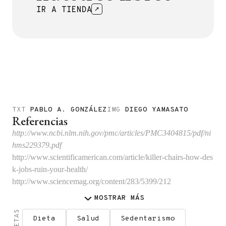
IR A TIENDA
TXT
PABLO A. GONZÁLEZ
IMG
DIEGO YAMASATO
Referencias
http://www.ncbi.nlm.nih.gov/pmc/articles/PMC3404815/pdf/ni
hms229379.pdf
http://www.scientificamerican.com/article/killer-chairs-how-des
k-jobs-ruin-your-health/
http://www.sciencemag.org/content/283/5399/212
MOSTRAR
MÁS
Dieta
Salud
Sedentarismo