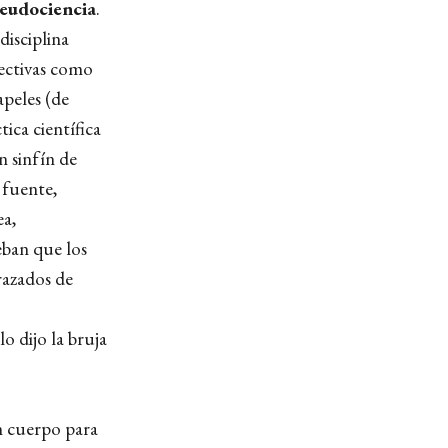
seudociencia
.
disciplina
fectivas como
apeles (de
ica científica
n sinfín de
 fuente,
ea,
eban que los
razados de
o dijo la bruja
n cuerpo para