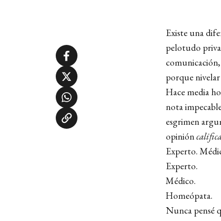
Existe una dif
pelotudo priva
comunicación, 
porque nivelar 
Hace media hor
nota impecable 
esgrimen argume
opinión
califi
Experto. Médi
Experto.
Médico.
Homeópata.
Nunca pensé qu