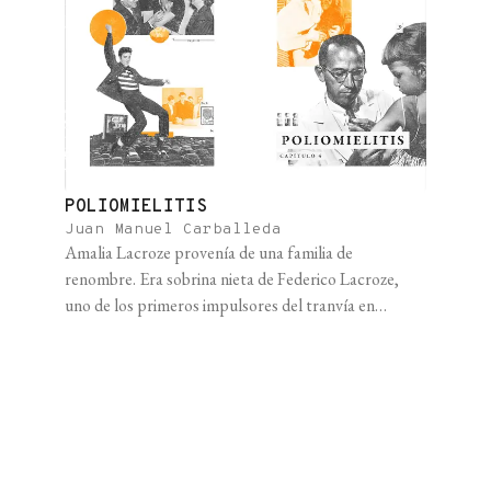
POLIOMIELITIS
Juan Manuel Carballeda
Amalia Lacroze provenía de una familia de
renombre. Era sobrina nieta de Federico Lacroze,
uno de los primeros impulsores del tranvía en
Argentina, cuando aún era traccionado por caballos.
La madre de Amalia también se llamaba Amalia, por
lo que a ella le decían Amalita. Amalita se casó con el
empresario cementero Alfredo Fortabat en [...]