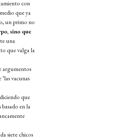
ntamiento con
s medio que ya
do, un primo no
rpo, sino que
nte una
to que valga la
de argumentos
e ‘las vacunas
y diciendo que
s basado en la
francamente
da siete chicos