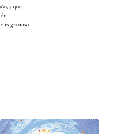
ión, y que
ión.
o es gracioso.