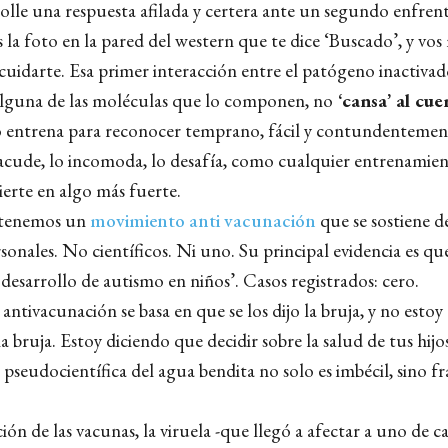
rolle una respuesta afilada y certera ante un segundo enfre
 la foto en la pared del western que te dice ‘Buscado’, y vo
 cuidarte. Esa primer interacción entre el patógeno inactiva
lguna de las moléculas que lo componen, no
‘cansa’ al cue
o entrena para reconocer temprano, fácil y contundenteme
sacude, lo incomoda, lo desafía, como cualquier entrenamien
ierte en algo más fuerte.
, tenemos un
movimiento anti vacunación
que se sostiene 
rsonales. No científicos. Ni uno. Su principal evidencia es qu
desarrollo de autismo en niños’. Casos registrados: cero.
ntivacunación se basa en que se los dijo la bruja, y no esto
na bruja. Estoy diciendo que decidir sobre la salud de tus hijo
pseudocientífica del agua bendita no solo es imbécil, sino 
ión de las vacunas, la viruela -que llegó a afectar a uno de ca