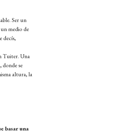
able. Ser un
a un medio de
 decís,
n Tuiter. Una
l, donde se
isma altura, la
e basar una