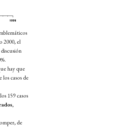
emblemáticos
o 2000, el
 discusión
0%.
que hay que
e los casos de
los 159 casos
rados,
romper, de