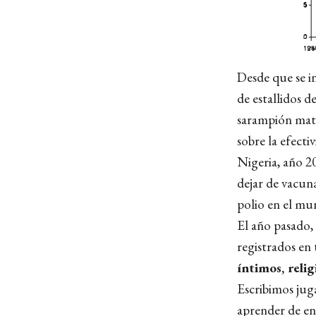
Desde que se i
de estallidos d
sarampión mata
sobre la efecti
Nigeria, año 2
dejar de vacuna
polio en el mu
El año pasado,
registrados en
íntimos, reli
Escribimos jug
aprender de en