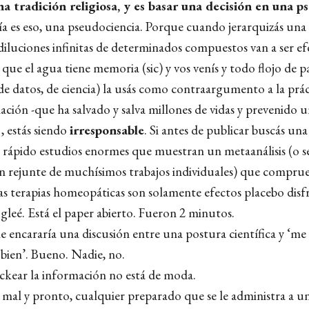
na tradición religiosa, y es basar una decisión en una p
a es eso, una pseudociencia. Porque cuando jerarquizás una 
diluciones infinitas de determinados compuestos van a ser e
que el agua tiene memoria (sic) y vos venís y todo flojo de p
de datos, de ciencia) la usás como contraargumento a la práct
ación -que ha salvado y salva millones de vidas y prevenido u
, estás siendo
irresponsable
. Si antes de publicar buscás una
rápido estudios enormes que muestran un metaanálisis (o s
n rejunte de muchísimos trabajos individuales) que compru
las terapias homeopáticas son solamente efectos placebo disf
gleé. Está el paper abierto. Fueron 2 minutos.
 encararía una discusión entre una postura científica y ‘me l
 bien’. Bueno. Nadie, no.
ckear la información no está de moda.
 mal y pronto, cualquier preparado que se le administra a u