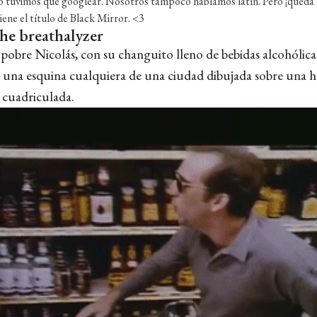
 tuvimos que googlear. Nosotros tampoco hablamos latín. Pero ¡queda 
iene el título de Black Mirror. <3
the breathalyzer
pobre Nicolás, con su changuito lleno de bebidas alcohólicas
 una esquina cualquiera de una ciudad dibujada sobre una h
 cuadriculada.