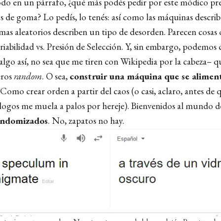
todo en un párrafo, ¿qué más podés pedir por este módico pre
os de goma? Lo pedís, lo tenés: así como las máquinas descri
emas aleatorios describen un tipo de desorden. Parecen cosas
riabilidad vs. Presión de Selección. Y, sin embargo, podemos 
algo así, no sea que me tiren con Wikipedia por la cabeza–
eros
random
. O sea,
construir una máquina que se alimen
Como crear orden a partir del caos (o casi, aclaro, antes de
eólogos me muela a palos por hereje). Bienvenidos al mundo d
andomizados
. No, zapatos no hay.