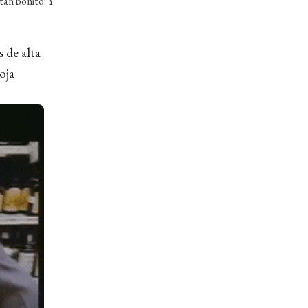
tan bonito! Y
 de alta
oja