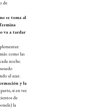
po de
no se toma al
Termina
o va a tardar
mplementar:
 más: como las
 cada noche.
 sesudo
ndo al azar.
formación y la
parte, si en vez
cientos de
onele) la