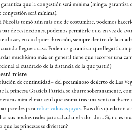
garantiza que la congestión será mínima (minga: garantiza 
e congestión será mínima).
si Nicolás tomó aún más que de costumbre, podemos hacerl
 par de restricciones, podemos permitirle que, en vez de ava
ue al azar, en cualquier dirección, siempre dentro de la cuadr
 cuando llegue a casa. Podemos garantizar que llegará con p
ardar muchísimo más: en general tiene que recorrer una can
ional al cuadrado de la distancia de la que partió).
está triste
olución de continuidad− del pecaminoso desierto de Las Vega
ue la princesa Graciela Patricia se aburre soberanamente, co
ientras mira el mar azul que asoma tras una ventana discreta
epar paredes para
robar valiosas joyas
. Esos días quedaron at
ar sus noches reales para calcular el valor de π. Sí, no es mu
o que las princesas se divierten?