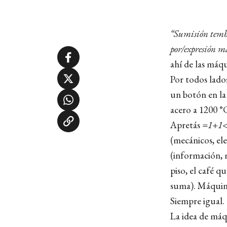
“Sumisión tembl
por/expresión m
ahí de las máqu
Por todos lados
un botón en la 
acero a 1200 °
Apretás
=1+1<
(mecánicos, el
(información, m
piso, el café q
suma). Máquinas
Siempre igual.
La idea de máq