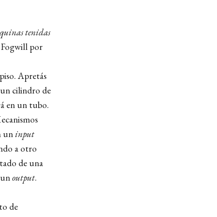
áquinas tenidas
e Fogwill por
 piso. Apretás
un cilindro de
rá en un tubo.
 Mecanismos
n un
input
ndo a otro
ultado de una
e un
output
.
to de