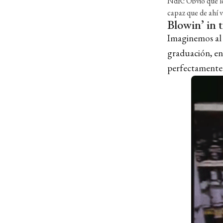
NdR: Obvio que lo
capaz que de ahí v
Blowin’ in 
Imaginemos al 
graduación, en
perfectamente