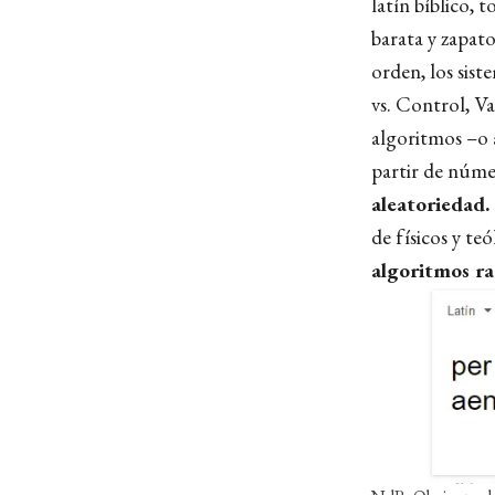
latín bíblico, 
barata y zapat
orden, los sist
vs. Control, Va
algoritmos –o 
partir de núm
aleatoriedad.
de físicos y t
algoritmos r