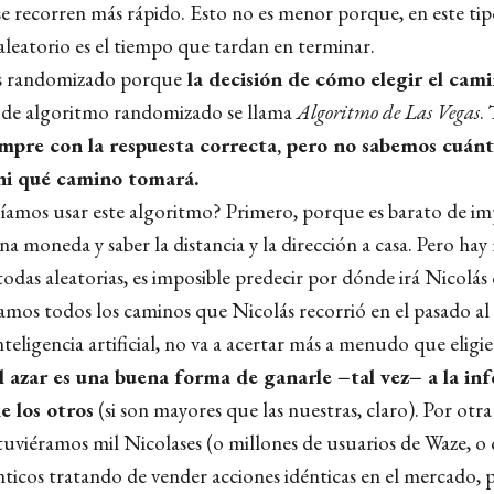
se recorren más rápido. Esto no es menor porque, en este ti
aleatorio es el tiempo que tardan en terminar.
es randomizado porque
la decisión de cómo elegir el cami
o de algoritmo randomizado se llama
Algoritmo de Las Vegas
.
empre con la respuesta correcta, pero no sabemos cuánt
ni qué camino tomará.
íamos usar este algoritmo? Primero, porque es barato de i
na moneda y saber la distancia y la dirección a casa. Pero hay
todas aleatorias, es imposible predecir por dónde irá Nicolás
amos todos los caminos que Nicolás recorrió en el pasado al
teligencia artificial, no va a acertar más a menudo que eligie
l azar es una buena forma de ganarle
−
tal vez
−
a la in
e los otros
(si son mayores que las nuestras, claro). Por otra 
tuviéramos mil Nicolases (o millones de usuarios de Waze, o 
ticos tratando de vender acciones idénticas en el mercado, p