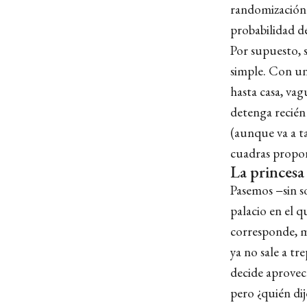
randomización 
probabilidad d
Por supuesto, 
simple. Con un
hasta casa, vag
detenga recién
(aunque va a t
cuadras proporc
La princesa 
Pasemos −sin s
palacio en el q
corresponde, m
ya no sale a tr
decide aprovech
pero ¿quién dij