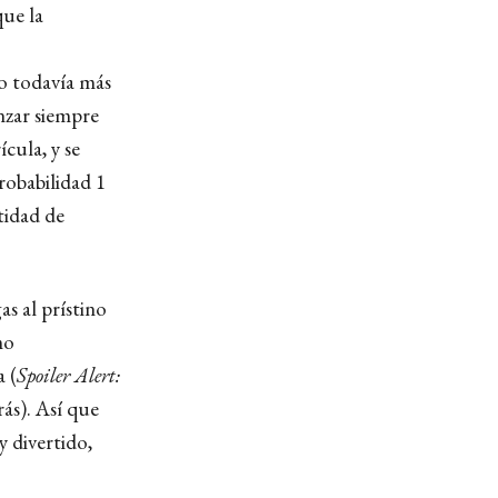
que la
o todavía más
nzar siempre
ícula, y se
robabilidad 1
tidad de
s al prístino
mo
 (
Spoiler Alert:
rás). Así que
y divertido,