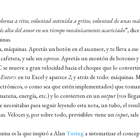
orosa a ritos, voluntad sostenida a gritos, voluntad de unas m
ás alta del amor en un tiempo mecánicamente acariciado
”, dic
inas.
, máquinas. Apretás un botón en el ascensor, y te lleva a ese
cafetera, y sale un
espresso
. Apretás un montón de botones y 
C se mueve a gran velocidad hacia el choque que lo converti
Enter>
en tu Excel y aparece
2
, y atrás de todo: máquinas.
ectrónicos, o como sea que estén implementados) que toma
ateria, energía, etc.) y lo convierten en un
output
(vos llega
ue necesitabas para seguir leyendo esta nota, un tubo, el res
. Veloces y, por sobre todo, previsibles: viene un
input
, sal
uina es la que inspiró a Alan
Turing
a sistematizar el concep