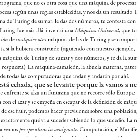
programa, que no es otra cosa que una máquina de procesa
rocesa según unas reglas establecidas, y nos da un resultado. 
a de Turing de sumar: le das dos números, te contesta con
 Turing fue más allá: inventó una
Máquina Universal,
que t
ción
de
cualquier otra
máquina de las de Turing y se compor
ta si la hubiera construido (siguiendo con nuestro ejemplo,
a máquina de Turing de sumar y dos números, y te da la sum
espuesta). La máquina-camaleón, la abuela materna, pater
e todas las computadoras que andan y andarán por ahí.
 está echada, que se levante porque la vamos a ne
e enfrente se alza un fantasma que no recorre sólo Europa: l
a con el azar y se empeña en escapar de la definición de máq
 de ese fluir, podemos hacer previsiones sobre una población
exactamente qué va a suceder sabiendo lo que sucedió. La r
a vemos
per speculum in aenigmate.
Computación, el Manifies