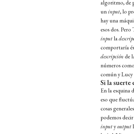
algoritmo, de 
un
input
, lo p
hay una máquin
esos dos. Pero
input
la
descrip
comportaría és
descripción
de l
números como r
común y Lucy d
Si la suerte
En la esquina d
eso que fluctú
cosas generales
podemos decir 
input
y
output
l