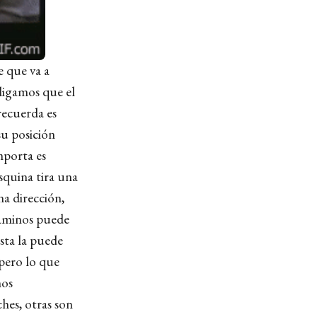
e que va a
digamos que el
recuerda es
su posición
mporta es
esquina tira una
na dirección,
 caminos puede
sta la puede
 pero lo que
mos
hes, otras son