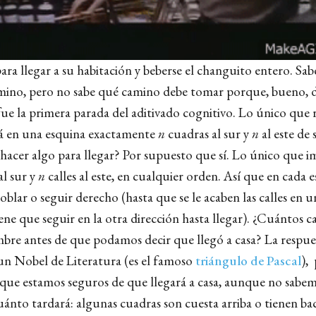
ra llegar a su habitación y beberse el changuito entero. Sab
mino, pero no sabe qué camino debe tomar porque, bueno, 
ue la primera parada del aditivado cognitivo. Lo único que 
tá en una esquina exactamente
n
cuadras al sur y
n
al este de 
 hacer algo para llegar? Por supuesto que sí. Lo único que i
al sur y
n
calles al este, en cualquier orden. Así que en cada 
lar o seguir derecho (hasta que se le acaben las calles en u
iene que seguir en la otra dirección hasta llegar). ¿Cuántos
mbre antes de que podamos decir que llegó a casa? La respue
 un Nobel de Literatura (es el famoso
triángulo de Pascal
),
 que estamos seguros de que llegará a casa, aunque no sabe
ánto tardará: algunas cuadras son cuesta arriba o tienen bac