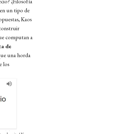
cio? ¿Filosofía
ben un tipo de
 opuestas, Kaos
construir
 que computan a
ta de
 que una horda
e los