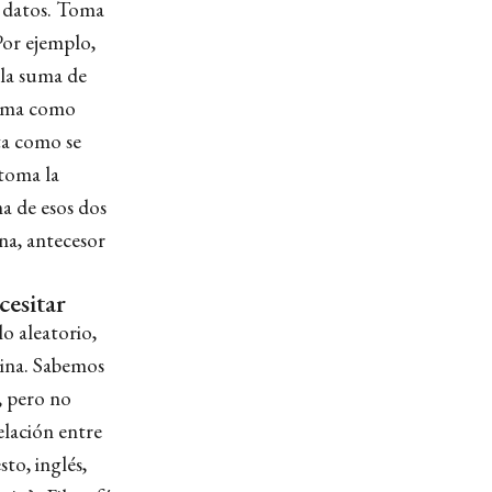
r datos. Toma
Por ejemplo,
 la suma de
oma como
ta como se
 toma la
a de esos dos
na, antecesor
cesitar
o aleatorio,
uina. Sabemos
, pero no
elación entre
to, inglés,