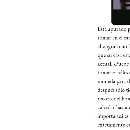
Está apurado pa
tomar en el ca
changuito no f
que su casa es
actual. ¿Puede
tomar
n
calles 
moneda para dob
después sólo t
recorrer el ho
calcular hasta
importa acá es
exactamente cu