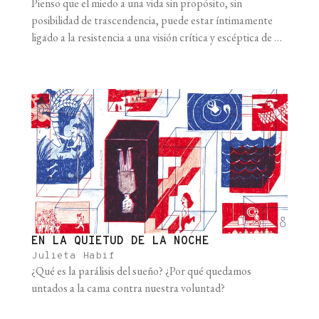
Pienso que el miedo a una vida sin propósito, sin
posibilidad de trascendencia, puede estar íntimamente
ligado a la resistencia a una visión crítica y escéptica de la
naturaleza y de la mente humana. Hay un axioma
fundamental de la neurociencia cognitiva: el de que existe
un correlato neuronal único para cada fenómeno mental,
para [...]
EN LA QUIETUD DE LA NOCHE
Julieta Habif
¿Qué es la parálisis del sueño? ¿Por qué quedamos
untados a la cama contra nuestra voluntad?