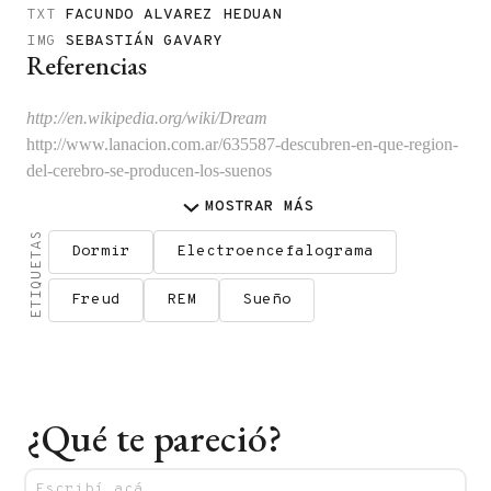
TXT
FACUNDO ALVAREZ HEDUAN
IMG
SEBASTIÁN GAVARY
Referencias
http://en.wikipedia.org/wiki/Dream
http://www.lanacion.com.ar/635587-descubren-en-que-region-
del-cerebro-se-producen-los-suenos
MOSTRAR
MÁS
ETIQUETAS
Dormir
Electroencefalograma
Freud
REM
Sueño
¿Qué te pareció?