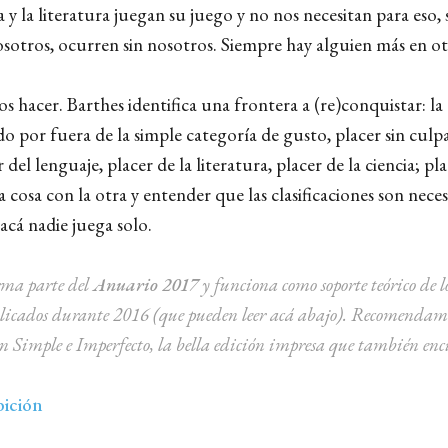
a y la literatura juegan su juego y no nos necesitan para eso,
sotros, ocurren sin nosotros. Siempre hay alguien más en ot
 hacer. Barthes identifica una frontera a (re)conquistar: la 
o por fuera de la simple categoría de gusto, placer sin culp
r del lenguaje, placer de la literatura, placer de la ciencia; pl
osa con la otra y entender que las clasificaciones son neces
, acá nadie juega solo.
orma parte del
Anuario 2017
y funciona como soporte teórico de l
licados durante 2016 (que pueden leer acá abajo).
Recomendamo
an Simple e Imperfecto, la bella edición impresa que también en
bición