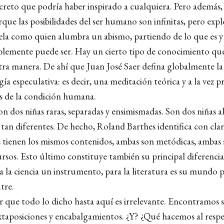
eto que podría haber inspirado a cualquiera. Pero además, 
rque las posibilidades del ser humano son infinitas, pero exp
vela como quien alumbra un abismo, partiendo de lo que es 
blemente puede ser. Hay un cierto tipo de conocimiento q
tra manera. De ahí que Juan José Saer defina globalmente la
a especulativa: es decir, una meditación teórica y a la vez 
es de la condición humana.
on dos niñas raras, separadas y ensimismadas. Son dos niñas 
 tan diferentes. De hecho, Roland Barthes identifica con cla
 tienen los mismos contenidos, ambas son metódicas, ambas 
cursos. Esto último constituye también su principal diferencia
a la ciencia un instrumento, para la literatura es su mundo p
utre.
r que todo lo dicho hasta aquí es irrelevante. Encontramos s
uxtaposiciones y encabalgamientos. ¿Y? ¿Qué hacemos al res