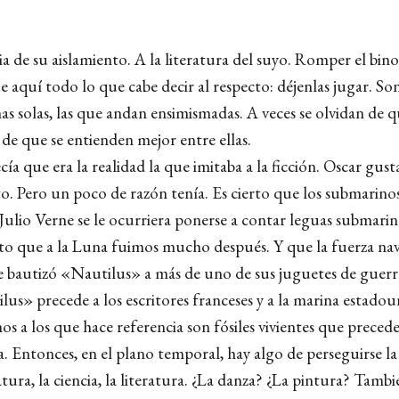
cia de su aislamiento. A la literatura del suyo. Romper el bin
e aquí todo lo que cabe decir al respecto: déjenlas jugar. Son
iñas solas, las que andan ensimismadas. A veces se olvidan de
, de que se entienden mejor entre ellas.
ía que era la realidad la que imitaba a la ficción. Oscar gust
o. Pero un poco de razón tenía. Es cierto que los submarinos
Julio Verne se le ocurriera ponerse a contar leguas submarin
rto que a la Luna fuimos mucho después. Y que la fuerza nav
 bautizó «Nautilus» a más de uno de sus juguetes de guerra
us» precede a los escritores franceses y a la marina estadoun
inos a los que hace referencia son fósiles vivientes que preced
 Entonces, en el plano temporal, hay algo de perseguirse la
ratura, la ciencia, la literatura. ¿La danza? ¿La pintura? Tambi