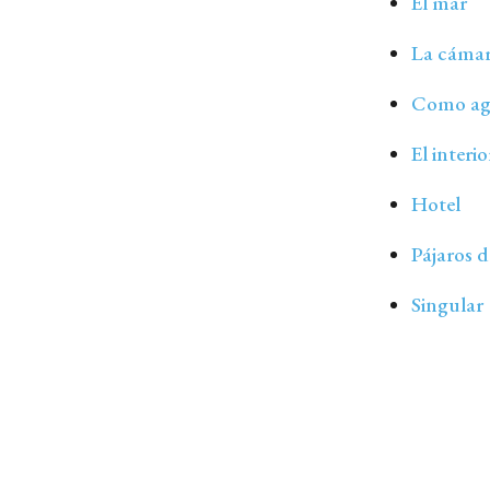
El mar
La cámar
Como ag
El interi
Hotel
Pájaros 
Singular