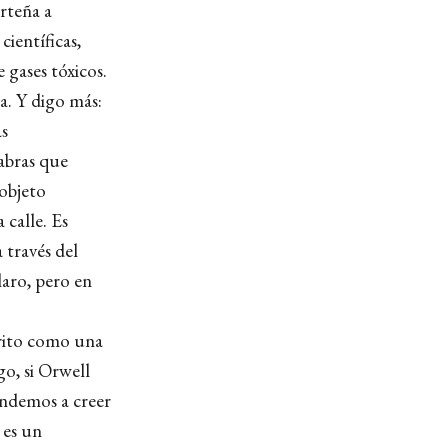
rteña a
ientíficas,
 gases tóxicos.
ta. Y digo más:
as
labras que
 objeto
 calle. Es
 través del
laro, pero en
crito como una
o, si Orwell
endemos a creer
ó es un