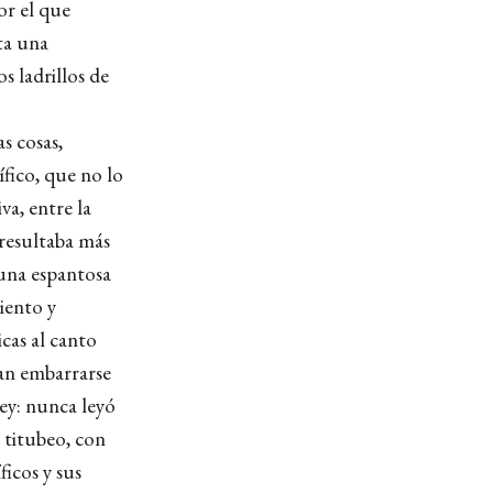
r el que
sta una
s ladrillos de
s cosas,
ífico, que no lo
va, entre la
 resultaba más
 una espantosa
iento y
cas al canto
an embarrarse
ley: nunca leyó
e titubeo, con
ficos y sus