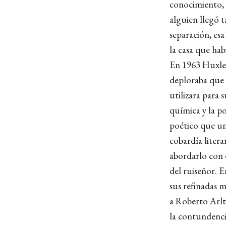
conocimiento, e
alguien llegó t
separación, esa
la casa que ha
En 1963 Huxley 
deploraba que e
utilizara para s
química y la p
poético que una
cobardía litera
abordarlo con 
del ruiseñor. 
sus refinadas m
a Roberto Arlt.
la contundenci