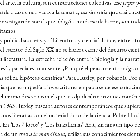
l arte, la cultura, son construcciones colectivas. Ese
paper
po
arde a casa cinco veces a la semana, esa sinfonía que casi cue
 investigación social que obligó a mudarse de barrio, son todo
bitamos.
publicaba su ensayo ‘Literatura y ciencia’ donde, entre otra
l escritor del Siglo XX no se hiciera carne del discurso cient
u literatura. La estrecha relación entre la biología y la narrati
oesía, parecía estar ausente. ¿Por qué el pensamiento mágico
 sólida hipótesis científica? Para Huxley, por cobardía. Por
ria que les impedía a los escritores empaparse de ese conocim
el mismo descaro con el que le adjudicaban pasiones románti
En 1963 Huxley buscaba autores contemporáneos que supier
anos literarias con el material duro de la ciencia. Pobre Hux
 En ‘Los 7 locos’ y ‘Los lanzallamas’ Arlt, sin ningún tipo d
a de un
cross a la mandíbula
, utiliza sus conocimientos cientí