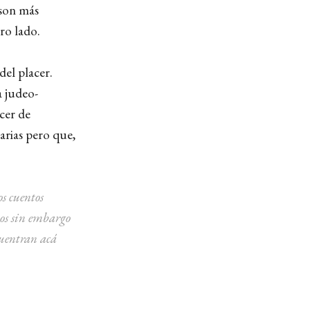
 son más
ro lado.
del placer.
a judeo-
acer de
arias pero que,
os cuentos
s sin embargo
cuentran acá