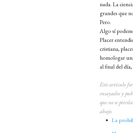
nada. La cienci
grandes que no
Pero.
Algo sí podemos
Placer entendid
cristiana, place
homologar una c
al final del día
Este artículo f
ensayados y pub
que no se pierd
abajo.
La prohi