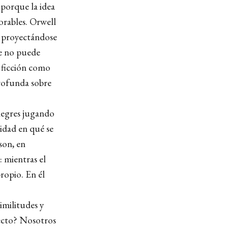
porque la idea
lorables. Orwell
y proyectándose
ue no puede
 ficción como
profunda sobre
alegres jugando
ridad en qué se
son, en
: mientras el
ropio. En él
imilitudes y
pecto? Nosotros