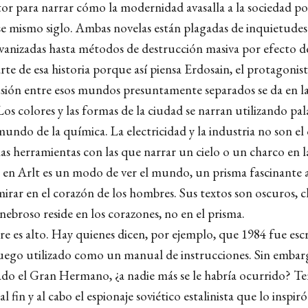
tor para narrar cómo la modernidad avasalla a la sociedad po
se mismo siglo. Ambas novelas están plagadas de inquietudes c
lvanizadas hasta métodos de destrucción masiva por efecto de
arte de esa historia porque así piensa Erdosain, el protagonis
usión entre esos mundos presuntamente separados se da en l
Los colores y las formas de la ciudad se narran utilizando pa
undo de la química. La electricidad y la industria no son el
las herramientas con las que narrar un cielo o un charco en la
ia en Arlt es un modo de ver el mundo, un prisma fascinante a
irar en el corazón de los hombres. Sus textos son oscuros, c
nebroso reside en los corazones, no en el prisma.
pre es alto. Hay quienes dicen, por ejemplo, que 1984 fue es
luego utilizado como un manual de instrucciones. Sin embarg
ado el Gran Hermano, ¿a nadie más se le habría ocurrido? T
l fin y al cabo el espionaje soviético estalinista que lo inspir