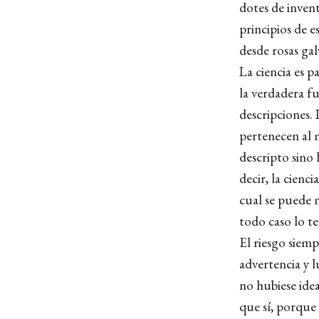
dotes de inven
principios de e
desde rosas ga
La ciencia es p
la verdadera f
descripciones. 
pertenecen al m
descripto sino 
decir, la cienc
cual se puede m
todo caso lo te
El riesgo siem
advertencia y 
no hubiese ide
que sí, porque a