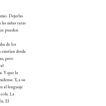
omio. Dejarlas
 las niñas raras
 que pueden
aba de los
 existían desde
as, pero
al
. Y que la
idense. Y, a su
en al lenguaje
 cola. La
én. El