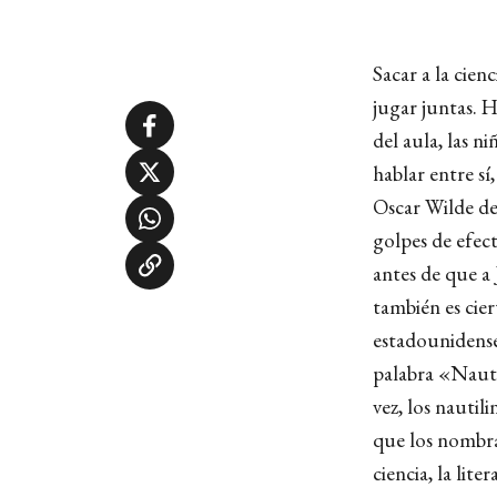
Sacar a la cien
jugar juntas. H
del aula, las n
hablar entre sí
Oscar Wilde dec
golpes de efect
antes de que a 
también es cie
estadounidense
palabra «Nautil
vez, los nautil
que los nombra.
ciencia, la lite