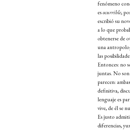
fenómeno concr
es
ocurrible
, po
escribió su no
a lo que proba
obtenerse de o
una antropologí
las posibilidad
Entonces: no s
juntas. No son
parecen: ambas
definitiva, dis
lenguaje es par
vive, de él se n
Es justo admiti
diferencias, y