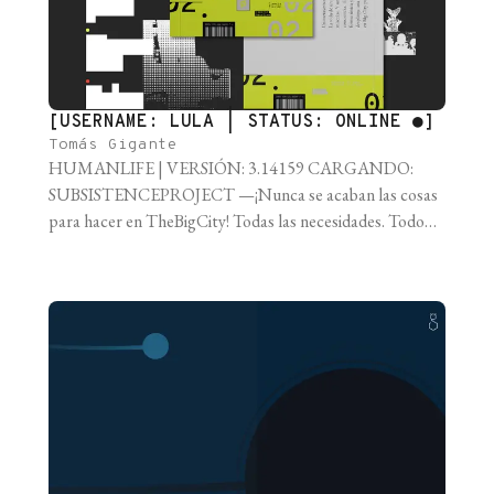
[USERNAME: LULA | STATUS: ONLINE ●]
Tomás Gigante
HUMANLIFE | VERSIÓN: 3.14159 CARGANDO:
SUBSISTENCEPROJECT —¡Nunca se acaban las cosas
para hacer en TheBigCity! Todas las necesidades. Todos
los placeres. ¡Miles de espacios para que puedas expandir
tu existencia! Una vida que vale la pena ser vivida.
HumanLife… ¡Welcome to the PleasureDome! Por fin el
encuentro tan esperado… Aluminio, argón, azufre, bario,
berilio, boro, [...]