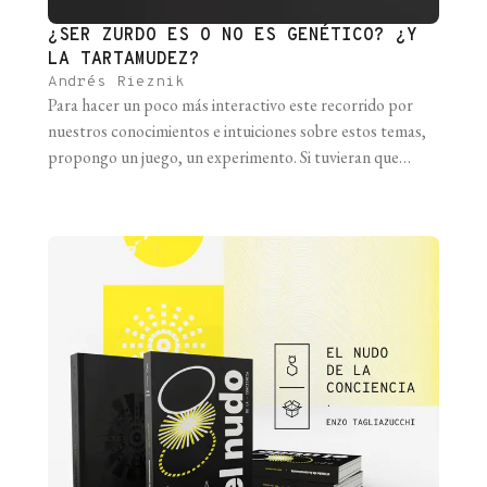
¿SER ZURDO ES O NO ES GENÉTICO? ¿Y
LA TARTAMUDEZ?
Andrés Rieznik
Para hacer un poco más interactivo este recorrido por
nuestros conocimientos e intuiciones sobre estos temas,
propongo un juego, un experimento. Si tuvieran que
arriesgar (sin repetir y sin googlear) cuál es el
componente genético de la zurdera o de la tartamudez,
¿qué dirían? ¿Qué porcentaje de nuestras diferencias en
estos rasgos creen que depende [...]