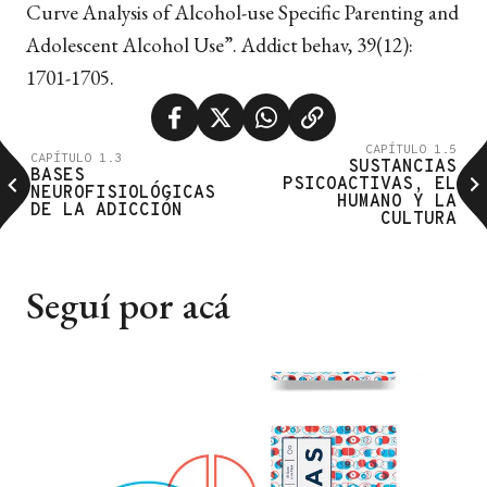
Curve Analysis of Alcohol-use Specific Parenting and
Adolescent Alcohol Use”.
Addict behav, 39
(12):
1701-1705.
CAPÍTULO 1.5
CAPÍTULO 1.3
SUSTANCIAS
BASES
PSICOACTIVAS, EL
NEUROFISIOLÓGICAS
HUMANO Y LA
DE LA ADICCIÓN
CULTURA
Seguí por acá