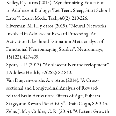
Kelley, P. y otros (2015).
“Synchronizing Education
to Adolescent Biology: ‘Let Teens Sleep, Start School
Later’”.
Learn Media Tech, 40
(2): 210-226.
Silverman, M. H. y otros (2015).
“Neural Networks
Involved in Adolescent Reward Processing: An
Activation Likelihood Estimation Meta-analysis of
Functional Neuroimaging Studies”.
Neuroimage,
15
(122): 427-439.
Spear, L. P. (2013).
“Adolescent Neurodevelopment”.
J Adolesc Health, 52
(2S2): S2-S13.
Van Duijvenvoorde, A. y otros
(2014).
“A Cross-
sectional and Longitudinal Analysis of Reward-
related Brain Activation: Effects of Age, Pubertal
Stage, and Reward Sensitivity”.
Brain Cogn, 89
: 3-14.
Zehe, J. M. y Colder, C. R. (2014).
“A Latent Growth