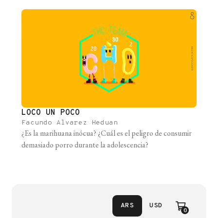
evolucionamos en ambientes con escasez de alimentos,
donde la fructosa era un bien preciado [...]
LOCO UN POCO
Facundo Alvarez Heduan
¿Es la marihuana inócua? ¿Cuál es el peligro de consumir
demasiado porro durante la adolescencia?
ARS
USD
0