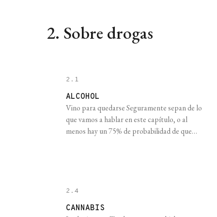
psicología y las neurociencias aportan
elementos que nos pueden ayudar a armar el
2. Sobre drogas
rompecabezas que representa un adolescente.
Esto es absolutamente necesario [...]
2.1
ALCOHOL
Vino para quedarse Seguramente sepan de lo
que vamos a hablar en este capítulo, o al
menos hay un 75% de probabilidad de que
sepan. Sí, cerca de tres cuartos de las personas
que toman alcohol tuvo alguna vez resaca, ese
estado de malestar general, eco de un último
fondo blanco con posible apagón de [...]
2.4
CANNABIS