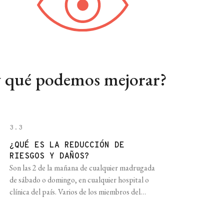
 y qué podemos mejorar?
3.3
¿QUÉ ES LA REDUCCIÓN DE
RIESGOS Y DAÑOS?
Son las 2 de la mañana de cualquier madrugada
de sábado o domingo, en cualquier hospital o
clínica del país. Varios de los miembros del
equipo de salud están relajados, pero no por
mucho tiempo. Saben que se viene la movida de