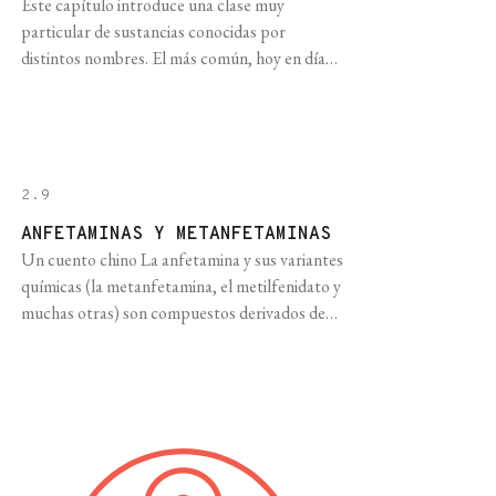
Este capítulo introduce una clase muy
particular de sustancias conocidas por
distintos nombres. El más común, hoy en día,
es “psicodélicos”. El término viene del griego
antiguo (psyche, alma y deloun, revelar, poner
en evidencia) y se puede traducir
aproximadamente como “drogas que se
manifiestan en la mente”. El nombre resulta
2.9
muy apropiado, ya que [...]
ANFETAMINAS Y METANFETAMINAS
Un cuento chino La anfetamina y sus variantes
químicas (la metanfetamina, el metilfenidato y
muchas otras) son compuestos derivados de
un alcaloide llamado “efedrina”, que se
encuentra en algunas plantas como la Ephedra
sinica y la Sida cordifolia. Al igual que la
nicotina, la cocaína, los opiáceos, la marihuana
y el alcohol, la anfetamina ha [...]