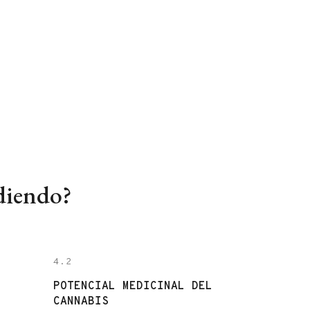
un entramado complejo que trasciende
ampliamente la suma de sus características
individuales, muchas veces generando intereses
encontrados entre el yo [...]
diendo?
4.2
POTENCIAL MEDICINAL DEL
CANNABIS