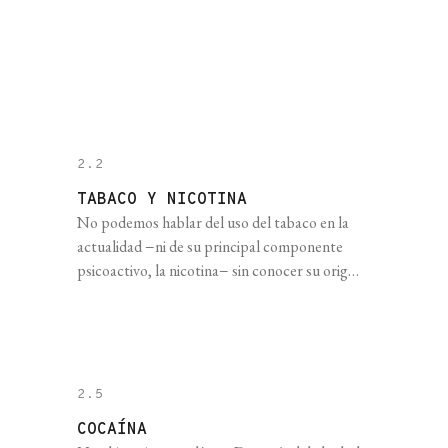
mamíferos, hace unos doscientos millones de
años. Esto no quiere decir que en algún
momento hayamos montado Velociraptors (la
aparición del Homo sapiens ocurrió decenas de
millones de [...]
2.2
TABACO Y NICOTINA
No podemos hablar del uso del tabaco en la
actualidad −ni de su principal componente
psicoactivo, la nicotina− sin conocer su origen,
el motivo por el que se expandió rápidamente
por el mundo y por qué sigue siendo una droga
que se puede adquirir libremente a pesar de
que sepamos muchísimo sobre sus
propiedades adictivas [...]
2.5
COCAÍNA