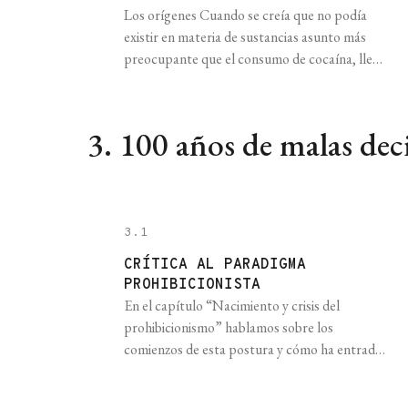
Los orígenes Cuando se creía que no podía
existir en materia de sustancias asunto más
preocupante que el consumo de cocaína, llegó
el paco. Parece que todo empezó en Perú,
durante los años ‘70, cuando los médicos de
ese país comenzaron a observar que los
3. 100 años de malas dec
consumidores de drogas fumaban un nuevo
compuesto de consistencia pastosa [...]
3.1
CRÍTICA AL PARADIGMA
PROHIBICIONISTA
En el capítulo “Nacimiento y crisis del
prohibicionismo” hablamos sobre los
comienzos de esta postura y cómo ha entrado
en reconsideración y crisis a inicios del siglo
XXI. Las razones de este proceso de cambio