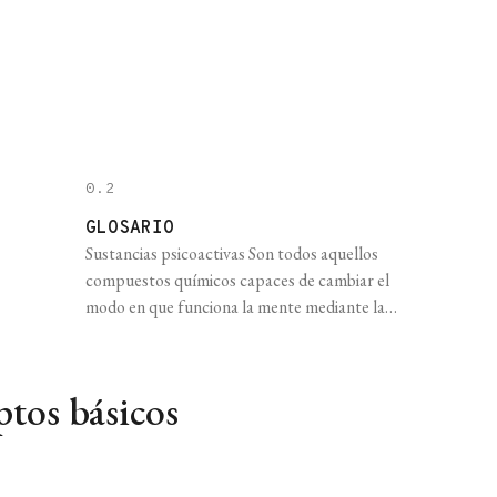
0.2
GLOSARIO
Sustancias psicoactivas Son todos aquellos
compuestos químicos capaces de cambiar el
modo en que funciona la mente mediante la
interacción con las estructuras neurológicas,
como alterar las sensaciones de dolor y placer,
el estado de ánimo, la conciencia, la
ptos básicos
percepción, la capacidad de pensar y de ser
creativos, el estado de alerta y otras funciones
[...]