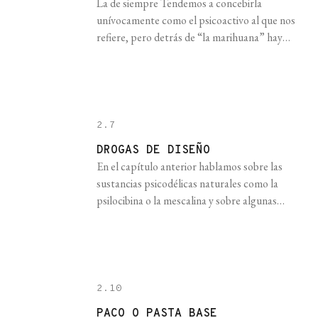
La de siempre Tendemos a concebirla
unívocamente como el psicoactivo al que nos
refiere, pero detrás de “la marihuana” hay
mucho más. Se le llama “cannabis” a un grupo
de plantas muy emparentadas que fueron
usadas históricamente por el ser humano para
“THC” es la abreviatura del compuesto delta-
9-tetrahydrocannabinol, aislado en 1964 por
2.7
los bioquímicos [...]
DROGAS DE DISEÑO
En el capítulo anterior hablamos sobre las
sustancias psicodélicas naturales como la
psilocibina o la mescalina y sobre algunas
sintéticas como el LSD, además de sobre cómo
estas drogas jugaron un rol fundamental en el
“renacimiento” del interés por la psicodelia en
Occidente. No obstante, desde una
perspectiva contemporánea, todas ellas
2.10
forman parte de lo [...]
PACO O PASTA BASE