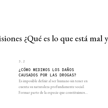
isiones ¿Qué es lo que está mal
3.2
¿CÓMO MEDIMOS LOS DAÑOS
CAUSADOS POR LAS DROGAS?
Es imposible definir al ser humano sin tener en
cuenta su naturaleza profundamente social.
Formar parte de la especie que constituimos
tiene que ver, en gran medida, precisamente
con eso: formar parte. Esas partes constituyen