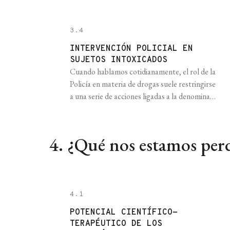
tienen que ver con que, al día de hoy,
disponemos de más datos y evidencia en torno
a las consecuencias [...]
3.4
INTERVENCIÓN POLICIAL EN
SUJETOS INTOXICADOS
Cuando hablamos cotidianamente, el rol de la
Policía en materia de drogas suele restringirse
a una serie de acciones ligadas a la denominada
“guerra contra el narcotráfico”: operativos
contra las organizaciones criminales
especializadas en la producción, distribución y
4. ¿Qué nos estamos per
venta mayorista, el desmantelamiento de los
canales de venta directa a los usuarios y la
persecución penal [...]
4.1
POTENCIAL CIENTÍFICO-T
ERAPÉUTICO DE LOS P