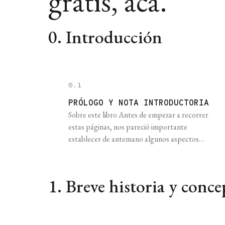
gratis, acá.
0. Introducción
0.1
PRÓLOGO Y NOTA INTRODUCTORIA
Sobre este libro Antes de empezar a recorrer
estas páginas, nos pareció importante
establecer de antemano algunos aspectos
mínimos pero fundamentales acerca del
contenido de este libro. Lo que no es: este libro
no es un set de “instrucciones para drogarse”
1. Breve historia y conce
ni una compilación de testimonios anecdóticos
sobre experiencias con sustancias psicoactivas.
Aunque eventualmente podrán [...]