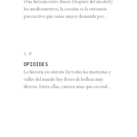
Una historia entre líneas Después del alcohol y
los medicamentos, la cocaína es la sustancia
psicoactiva que causa mayor demanda por
urgencias en los centros asistenciales de
Argentina. Se trata de un alcaloide que se
extrae de la planta de coca (Erythroxylum
coca), un arbusto originario de la región andina
de América del Sur que [...]
2.8
OPIOIDES
La historia en síntesis En todas las montañas y
valles del mundo hay flores de belleza muy
diversa. Entre ellas, existen unas que esconden
compuestos químicos disponibles sólo una
semana al año, escondidas en un líquido
blanquecino que emerge al cortar sus frutos;
sustancias que tienen la enorme capacidad de
calmar el dolor, aliviar el [...]