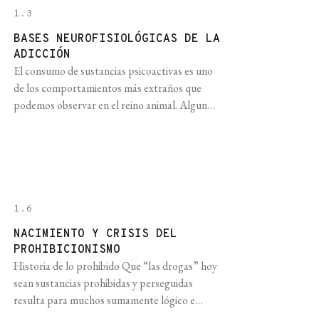
1.3
BASES NEUROFISIOLÓGICAS DE LA
ADICCIÓN
El consumo de sustancias psicoactivas es uno
de los comportamientos más extraños que
podemos observar en el reino animal. Algunas
de estas causan un daño enorme a las personas
y la sociedad (como el alcohol) o constituyen
factores de riesgo importantes para el
desarrollo de enfermedades crónicas evitables
(como las diversas sustancias presentes en el
[...]
1.6
NACIMIENTO Y CRISIS DEL
PROHIBICIONISMO
Historia de lo prohibido Que “las drogas” hoy
sean sustancias prohibidas y perseguidas
resulta para muchos sumamente lógico e
indiscutible. Casi una obviedad. Son dañinas,