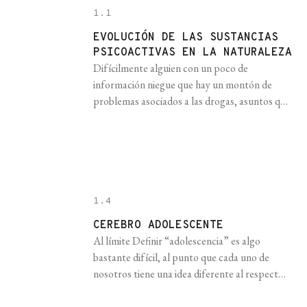
1.1
EVOLUCIÓN DE LAS SUSTANCIAS
PSICOACTIVAS EN LA NATURALEZA
Difícilmente alguien con un poco de
información niegue que hay un montón de
problemas asociados a las drogas, asuntos que
deben ser resueltos lo antes posible por sus
implicancias sociales, sanitarias y económicas.
Este no es un problema de los animales que
viven en el bosque, de las plantas que habitan
las montañas y mucho [...]
1.4
CEREBRO ADOLESCENTE
Al límite Definir “adolescencia” es algo
bastante difícil, al punto que cada uno de
nosotros tiene una idea diferente al respecto,
incluyendo maestros, padres/madres y hasta
los propios adolescentes. En este contexto, la