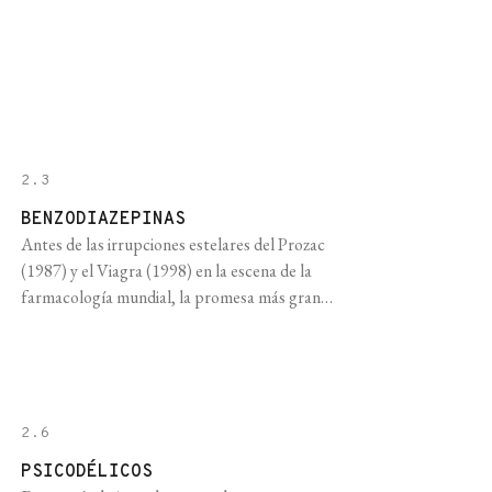
enferman y, según informan los medios de
comunicación, el grueso de las autoridades
políticas y gran parte de la comunidad
académica, constituyen un “flagelo” que
debemos derrotar. Aun cuando hoy [...]
2.3
BENZODIAZEPINAS
Antes de las irrupciones estelares del Prozac
(1987) y el Viagra (1998) en la escena de la
farmacología mundial, la promesa más grande
de felicidad en cápsulas eran las “benzo”,
drogas sedantes utilizadas para tratar la
ansiedad y el insomnio, que reinaron en
solitario durante tres décadas y que al día de
hoy, pese a [...]
2.6
PSICODÉLICOS