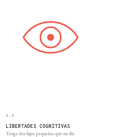
siempre: el momento en el que aparecen los
intoxicados. La manera en la [...]
4.3
LIBERTADES COGNITIVAS
Tengo dos hijas pequeñas que un día