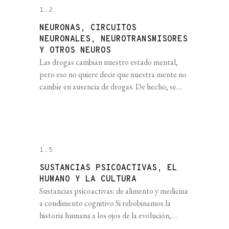
1.2
NEURONAS, CIRCUITOS
NEURONALES, NEUROTRANSMISORES
Y OTROS NEUROS
Las drogas cambian nuestro estado mental,
pero eso no quiere decir que nuestra mente no
cambie en ausencia de drogas. De hecho, se
modifica todo el tiempo. Podemos, por
ejemplo, estar bajoneados y decidir pensar en
algo lindo como un gatito bebé para levantar el
día. Es decir, somos capaces de cambiar
nuestro estado mental [...]
1.5
SUSTANCIAS PSICOACTIVAS, EL
HUMANO Y LA CULTURA
Sustancias psicoactivas: de alimento y medicina
a condimento cognitivo Si rebobinamos la
historia humana a los ojos de la evolución,
podemos llegar hasta la aparición de los