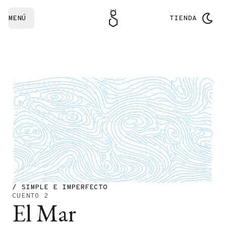
MENÚ
TIENDA
/ SIMPLE E IMPERFECTO
CUENTO 2
El Mar