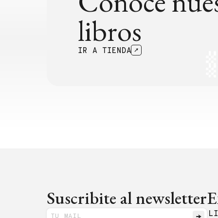
Conocé nues
libros
IR A TIENDA
Suscribite al newsletter
E
L