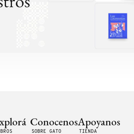
tros
xplorá
Conocenos
Apoyanos
IBROS
SOBRE GATO
TIENDA