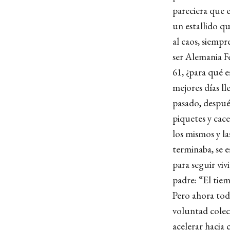
pareciera que 
un estallido q
al caos, siemp
ser Alemania F
61, ¿para qué e
mejores días ll
pasado, después
piquetes y cace
los mismos y l
terminaba, se e
para seguir vi
padre: “El tiem
Pero ahora tod
voluntad colect
acelerar hacia 