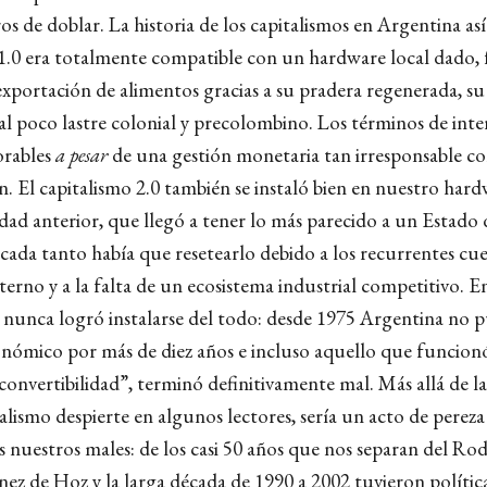
s de doblar. La historia de los capitalismos en Argentina as
 1.0 era totalmente compatible con un hardware local dado,
exportación de alimentos gracias a su pradera regenerada, su
al poco lastre colonial y precolombino. Los términos de int
orables
a pesar
de una gestión monetaria tan irresponsable co
on. El capitalismo 2.0 también se instaló bien en nuestro ha
dad anterior, que llegó a tener lo más parecido a un Estado 
 cada tanto había que resetearlo debido a los recurrentes cue
erno y a la falta de un ecosistema industrial competitivo. E
0 nunca logró instalarse del todo: desde 1975 Argentina no
ómico por más de diez años e incluso aquello que funcion
convertibilidad”, terminó definitivamente mal. Más allá de l
alismo despierte en algunos lectores, sería un acto de pereza
 nuestros males: de los casi 50 años que nos separan del Rod
nez de Hoz y la larga década de 1990 a 2002 tuvieron polític