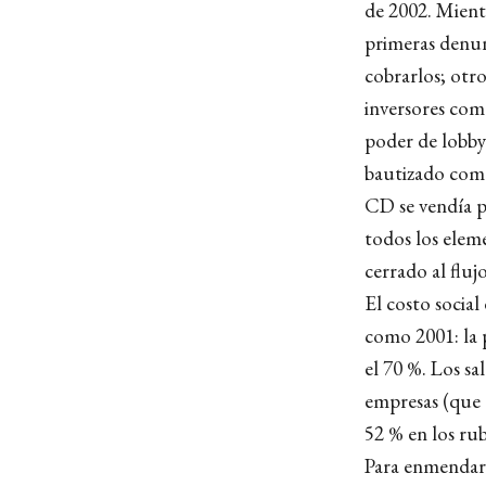
de 2002. Mient
primeras denun
cobrarlos; otr
inversores com
poder de lobby 
bautizado como
CD se vendía pi
todos los elem
cerrado al flu
El costo socia
como 2001: la 
el 70 %. Los sa
empresas (que 
52 % en los rub
Para enmendar 