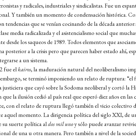
ronistas y radicales, industriales y sindicalistas. Fue un es
onal. Y también un momento de condensación histórica. Con 
 tendencias que se venían cocinando de la década anterior: l
clase media radicalizada y el asistencialismo social que mucha
nte desde los saqueos de 1989. Todos elementos que asociam
a posterior a la crisis pero que parecen haber estado ahí, es
tegrarse a un sistema.
02 fue el
kairos
, la maduración natural del neoliberalismo imp
 embargo, se terminó imponiendo un relato de ruptura: “el f
 justiciera que cayó sobre la Sodoma neoliberal y cortó la Hi
ue la ilusión cedió al país real que esperó diez años en las
, con el relato de ruptura llegó también el vicio colectivo 
 aquel momento. La dirigencia política del siglo XXI, de u
 su suerte política al
dos mil uno
y sólo puede avanzar revivi
nal de una u otra manera. Pero también a nivel de la socieda