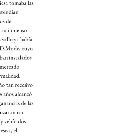
iesa tomaba las
etendían
os de
r su inmenso
avallo ya había
 D-Mode, cuyo
ban instalados
n mercado
rmalidad.
ño tan recesivo
14 años alcanzó
ganancias de las
anzaron un
y vehículos.
siva, el