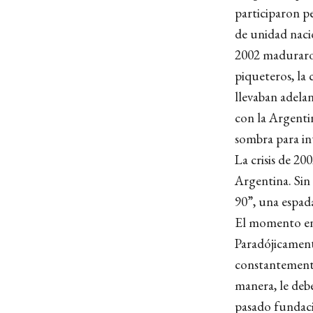
participaron pe
de unidad naci
2002 maduraron
piqueteros, la 
llevaban adela
con la Argentin
sombra para in
La crisis de 20
Argentina. Sin
90”, una espada
El momento en q
Paradójicamente
constantemente
manera, le debe
pasado fundacio