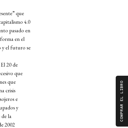
resente” que
apitalismo 4.0
iento pasado en
sforma en el
 y el futuro se
 El 20 de
ecesivo que
ones que
COMPRAR EL LIBRO
a crisis
sojeros e
cupados y
 de la
de 2002