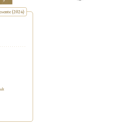
esente (2024)
ult