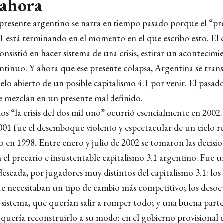
 ahora
l presente argentino se narra en tiempo pasado porque el “p
 está terminando en el momento en el que escribo esto. El c
nsistió en hacer sistema de una crisis, estirar un acontecim
ntinuo. Y ahora que ese presente colapsa, Argentina se tran
ielo abierto de un posible capitalismo 4.1 por venir. El pasado
e mezclan en un presente mal definido.
s “la crisis del dos mil uno” ocurrió esencialmente en 2002.
001 fue el desemboque violento y espectacular de un ciclo r
 en 1998. Entre enero y julio de 2002 se tomaron las decisi
el precario e insustentable capitalismo 3.1 argentino. Fue un
deseada, por jugadores muy distintos del capitalismo 3.1: los 
que necesitaban un tipo de cambio más competitivo; los deso
 sistema, que querían salir a romper todo; y una buena parte
 quería reconstruirlo a su modo: en el gobierno provisional 