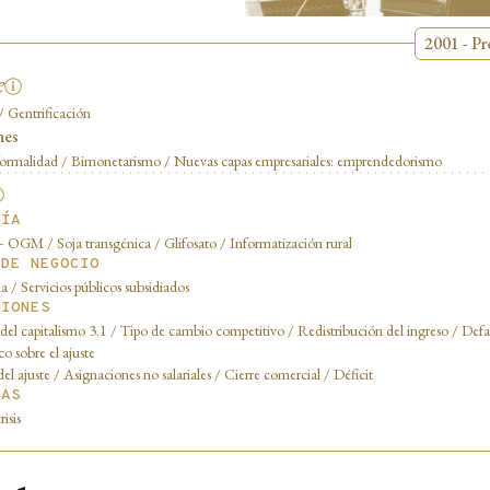
2001 - Pr
e
 / Gentrificación
nes
formalidad / Bimonetarismo / Nuevas capas empresariales: emprendedorismo
GÍA
+ OGM / Soja transgénica / Glifosato / Informatización rural
 DE NEGOCIO
a / Servicios públicos subsidiados
CIONES
 del capitalismo 3.1 / Tipo de cambio competitivo / Redistribución del ingreso / Defa
co sobre el ajuste
l ajuste / Asignaciones no salariales / Cierre comercial / Déficit
ÍAS
isis