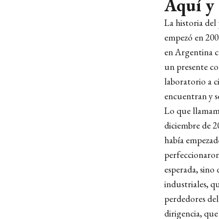
Aquí y
La historia de
empezó en 2001
en Argentina co
un presente co
laboratorio a c
encuentran y s
Lo que llamamo
diciembre de 2
había empezado
perfeccionaron 
esperada, sino 
industriales, 
perdedores del
dirigencia, que