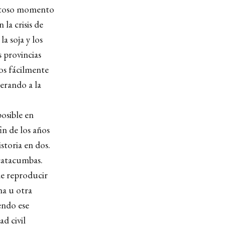
pantoso momento
la crisis de
a soja y los
s provincias
os fácilmente
perando a la
osible en
in de los años
storia en dos.
 catacumbas.
de reproducir
na u otra
endo ese
d civil