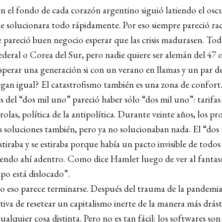
en el fondo de cada corazón argentino siguió latiendo el osc
ue solucionara todo rápidamente. Por eso siempre pareció ra
re pareció buen negocio esperar que las crisis madurasen. T
ederal o Corea del Sur, pero nadie quiere ser alemán del 47 
sperar una generación si con un verano en llamas y un par de
egan igual? El catastrofismo también es una zona de confort. 
 del “dos mil uno” pareció haber sólo “dos mil uno”: tarifas 
rolas, política de la antipolítica. Durante veinte años, los 
as soluciones también, pero ya no solucionaban nada. El “dos
stiraba y se estiraba porque había un pacto invisible de todos
viendo ahí adentro. Como dice Hamlet luego de ver al fanta
po está dislocado”.
o eso parece terminarse. Después del trauma de la pandem
iva de resetear un capitalismo inerte de la manera más drásti
cualquier cosa distinta. Pero no es tan fácil: los softwares son