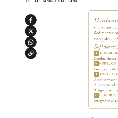
TXT
ALEJANDRO GALLIANO
Hardwar
Crisis energética
Sedimentacio
Precariedad / In
Software
T
TECNOLO
Siembra directa 
M
MODELOS
Energía subsidiad
I
INSTITU
Ajuste provisorio
2. Proyecto políti
3. Agotamiento de
H
HEGEMON
Integración a la cr