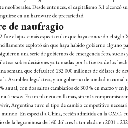
e neoliberales. Desde entonces, el capitalismo 3.1 alcanzó 
inguirse en un hardware de precariedad.
e de naufragio
02 fue el ajuste más espectacular que haya conocido el siglo
ncillamente explotó sin que haya habido gobierno alguno pa
 siguieron una serie de gobiernos de emergencia feos, sucios
lotear sobre decisiones ya tomadas por la fuerza de los hech
una semana que defaulteó 132.000 millones de dólares de de
a la Asamblea legislativa, y un gobierno de unidad nacional 
 anual, con dos saltos cambiarios de 300 % en marzo y en j
ar a 4 pesos. En un planeta en llamas, sin más compromisos i
vivir, Argentina tuvo el tipo de cambio competitivo necesar
al mundo. En especial a China, recién admitida en la OMC, 
io de la leguminosa de 160 dólares la tonelada en 2001 a 232