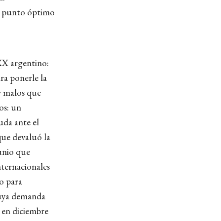
su punto óptimo
 XX argentino:
ra ponerle la
 y malos que
os: un
uda ante el
que devaluó la
unio que
nternacionales
io para
cuya demanda
 en diciembre