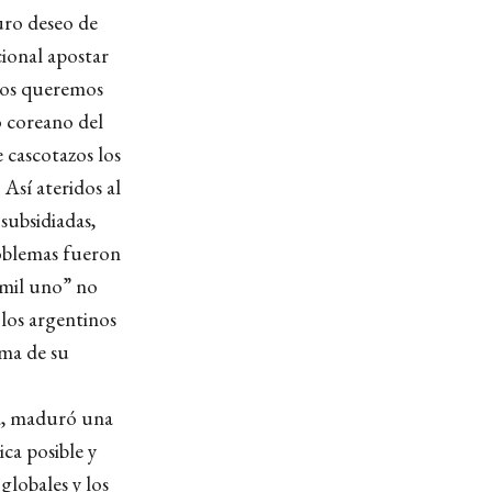
uro deseo de
cional apostar
odos queremos
o coreano del
 cascotazos los
Así ateridos al
subsidiadas,
problemas fueron
 mil uno” no
 los argentinos
sma de su
ia, maduró una
ca posible y
 globales y los