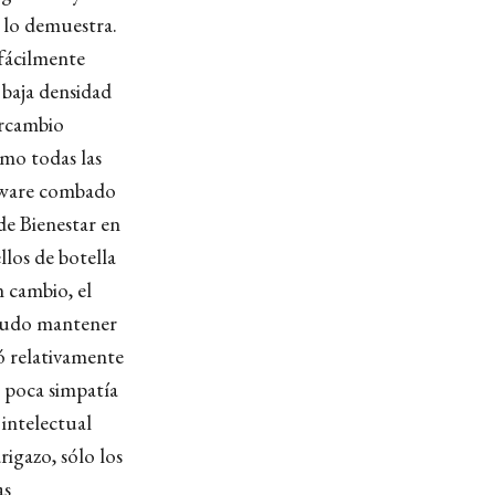
í lo demuestra.
 fácilmente
 baja densidad
ercambio
mo todas las
rdware combado
de Bienestar en
llos de botella
n cambio, el
 pudo mantener
ó relativamente
a poca simpatía
 intelectual
rigazo, sólo los
as