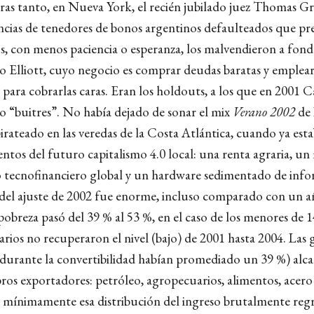
ras tanto, en Nueva York, el recién jubilado juez Thomas Gr
cias de tenedores de bonos argentinos defaulteados que pr
os, con menos paciencia o esperanza, los malvendieron a fond
o Elliott, cuyo negocio es comprar deudas baratas y emplea
para cobrarlas caras. Eran los holdouts, a los que en 2001 C
 “buitres”. No había dejado de sonar el mix
Verano 2002
de
rateado en las veredas de la Costa Atlántica, cuando ya esta
entos del futuro capitalismo 4.0 local: una renta agraria, u
jo tecnofinanciero global y un hardware sedimentado de info
l del ajuste de 2002 fue enorme, incluso comparado con un a
pobreza pasó del 39 % al 53 %, en el caso de los menores de 
larios no recuperaron el nivel (bajo) de 2001 hasta 2004. Las 
durante la convertibilidad habían promediado un 39 %) alc
ros exportadores: petróleo, agropecuarios, alimentos, acero 
mínimamente esa distribución del ingreso brutalmente regre