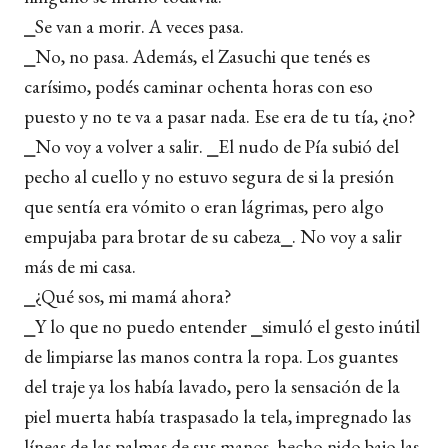
⎯Se van a morir. A veces pasa.
⎯No, no pasa. Además, el Zasuchi que tenés es
carísimo, podés caminar ochenta horas con eso
puesto y no te va a pasar nada. Ese era de tu tía, ¿no?
⎯No voy a volver a salir. ⎯El nudo de Pía subió del
pecho al cuello y no estuvo segura de si la presión
que sentía era vómito o eran lágrimas, pero algo
empujaba para brotar de su cabeza⎯. No voy a salir
más de mi casa.
⎯¿Qué sos, mi mamá ahora?
⎯Y lo que no puedo entender ⎯simuló el gesto inútil
de limpiarse las manos contra la ropa. Los guantes
del traje ya los había lavado, pero la sensación de la
piel muerta había traspasado la tela, impregnado las
líneas de las palmas de sus manos, hecho nido bajo las