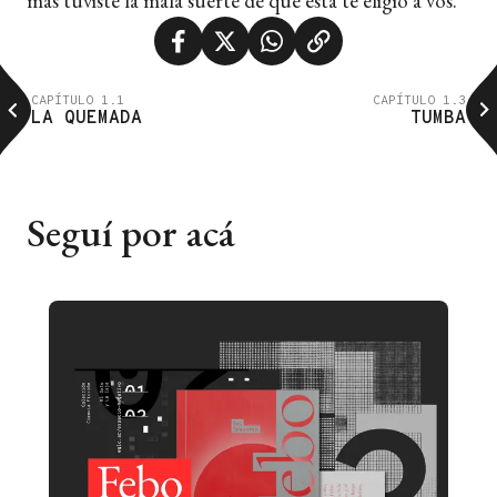
más tuviste la mala suerte de que esta te eligió a vos.
CAPÍTULO 1.1
CAPÍTULO 1.3
LA QUEMADA
TUMBA
Seguí por acá