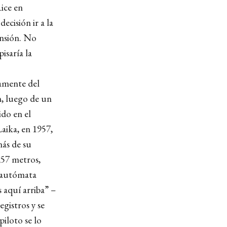
ice en
ecisión ir a la
nsión. No
isaría la
ramente del
n, luego de un
ido en el
aika, en 1957,
más de su
,57 metros,
n autómata
 aquí arriba” –
egistros y se
piloto se lo