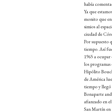
había comenta
Ya que estamos
monito que en 
simios al espac
ciudad de Cór
Por supuesto q
tiempo. Así fu
1965 a ocupar 
los programas 
Hipólito Bouch
de América lue
tiempo y llegó
Bonaparte anda
afianzado en e
San Martín en 