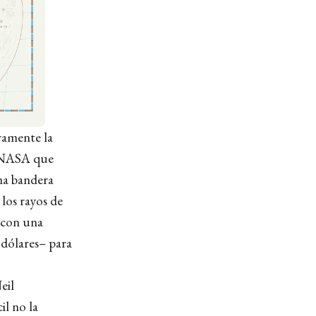
aramente la
la NASA que
na bandera
 los rayos de
a con una
dólares– para
eil
il no la