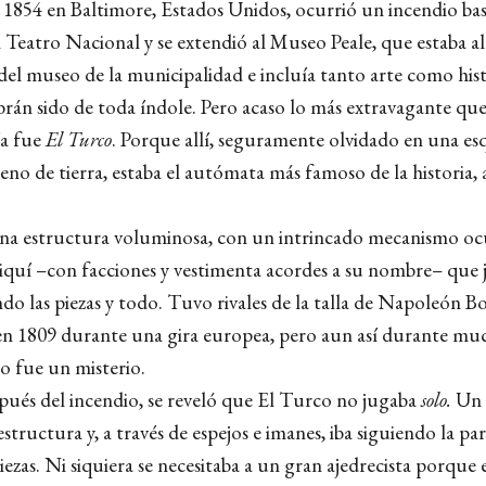
de 1854 en Baltimore, Estados Unidos, ocurrió un incendio ba
Teatro Nacional y se extendió al Museo Peale, que estaba a
del museo de la municipalidad e incluía tanto arte como hist
abrán sido de toda índole. Pero acaso lo más extravagante qu
ía fue
El Turco
. Porque allí, seguramente olvidado en una es
eno de tierra, estaba el autómata más famoso de la historia,
na estructura voluminosa, con un intrincado mecanismo oc
quí –con facciones y vestimenta acordes a su nombre– que 
do las piezas y todo. Tuvo rivales de la talla de Napoleón B
en 1809 durante una gira europea, pero aun así durante mu
 fue un misterio.
ués del incendio, se reveló que El Turco no jugaba
solo.
Un 
estructura y, a través de espejos e imanes, iba siguiendo la par
ezas. Ni siquiera se necesitaba a un gran ajedrecista porque