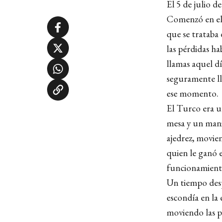
El 5 de julio 
Comenzó en el 
que se trataba 
las pérdidas h
llamas aquel d
seguramente ll
ese momento.
El Turco era u
mesa y un mani
ajedrez, movien
quien le ganó 
funcionamiento
Un tiempo desp
escondía en la 
moviendo las pi