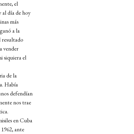
mente, el
 al día de hoy
uinas más
ganó a la
l resultado
ra vender
 siquiera el
ia de la
a. Había
gunos defendían
mente nos trae
ica.
 misiles en Cuba
n 1962, ante