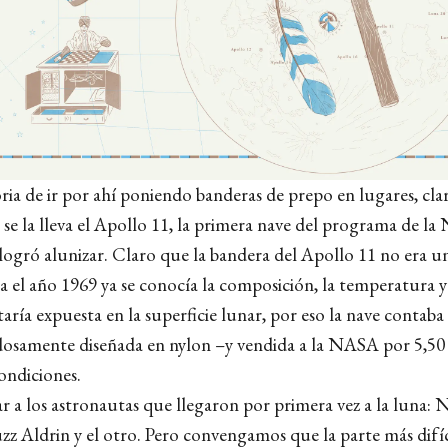
oria de ir por ahí poniendo banderas de prepo en lugares, cl
 se la lleva el Apollo 11, la primera nave del programa de 
logró alunizar. Claro que la bandera del Apollo 11 no era u
a el año 1969 ya se conocía la composición, la temperatura y
staría expuesta en la superficie lunar, por eso la nave contab
osamente diseñada en nylon –y vendida a la NASA por 5,50 
ondiciones.
ar a los astronautas que llegaron por primera vez a la luna: N
z Aldrin y el otro. Pero convengamos que la parte más difíc