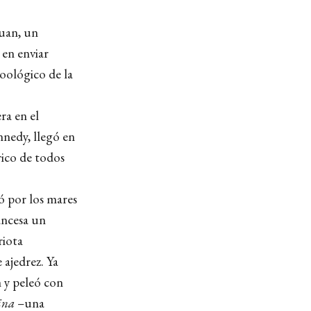
Juan, un
 en enviar
zoológico de la
ra en el
nnedy, llegó en
rico de todos
ó por los mares
ancesa un
riota
ajedrez. Ya
n y peleó con
ina
–una