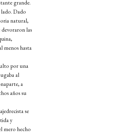
stante grande.
l lado. Dado
oria natural,
e devoraron las
quina,
 al menos hasta
ulto por una
jugaba al
onaparte, a
chos años su
ajedrecista se
tida y
 el mero hecho