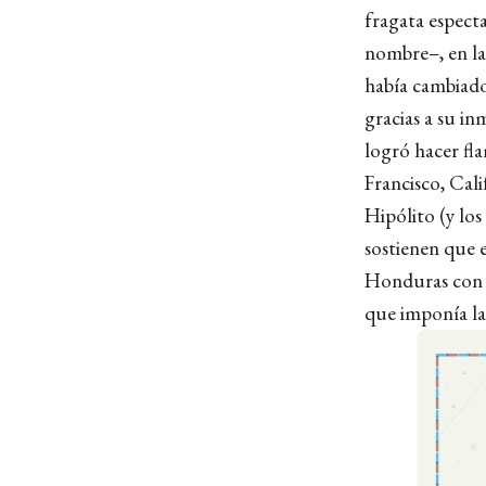
fragata espect
nombre–, en la
había cambiado
gracias a su i
logró hacer fla
Francisco, Cal
Hipólito (y los
sostienen que 
Honduras con l
que imponía la 