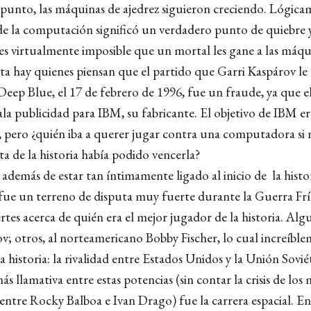
 punto, las máquinas de ajedrez siguieron creciendo. Lógica
e la computación significó un verdadero punto de quiebre y
es virtualmente imposible que un mortal les gane a las máq
ta hay quienes piensan que el partido que Garri Kaspárov le 
ep Blue, el 17 de febrero de 1996, fue un fraude, ya que e
la publicidad para IBM, su fabricante. El objetivo de IBM e
pero ¿quién iba a querer jugar contra una computadora si ni
ta de la historia había podido vencerla?
, además de estar tan íntimamente ligado al inicio de la histor
ue un terreno de disputa muy fuerte durante la Guerra Frí
rtes acerca de quién era el mejor jugador de la historia. Al
v; otros, al norteamericano Bobby Fischer, lo cual increíble
a historia: la rivalidad entre Estados Unidos y la Unión Soviét
s llamativa entre estas potencias (sin contar la crisis de los
l entre Rocky Balboa e Ivan Drago) fue la carrera espacial. E