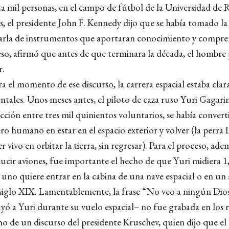
a mil personas, en el campo de fútbol de la Universidad de R
 el presidente John F. Kennedy dijo que se había tomado la d
arla de instrumentos que aportaran conocimiento y compre
so, afirmó que antes de que terminara la década, el hombre p
r.
a el momento de ese discurso, la carrera espacial estaba cla
entales. Unos meses antes, el piloto de caza ruso Yuri Gagari
cción entre tres mil quinientos voluntarios, se había convert
 humano en estar en el espacio exterior y volver (la perra L
r vivo en orbitar la tierra, sin regresar). Para el proceso, ade
ducir aviones, fue importante el hecho de que Yuri midiera 1
i uno quiere entrar en la cabina de una nave espacial o en u
l siglo XIX. Lamentablemente, la frase “No veo a ningún Dios
uyó a Yuri durante su vuelo espacial– no fue grabada en los r
o de un discurso del presidente Kruschev, quien dijo que el 