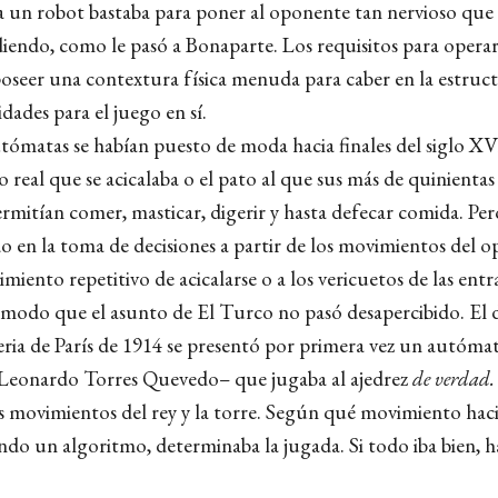
a un robot bastaba para poner al oponente tan nervioso que 
iendo, como le pasó a Bonaparte. Los requisitos para opera
oseer una contextura física menuda para caber en la estruc
dades para el juego en sí.
utómatas se habían puesto de moda hacia finales del siglo XV
 real que se acicalaba o el pato al que sus más de quinientas
rmitían comer, masticar, digerir y hasta defecar comida. Pero
o en la toma de decisiones a partir de los movimientos del 
imiento repetitivo de acicalarse o a los vericuetos de las ent
 modo que el asunto de El Turco no pasó desapercibido. El
feria de París de 1914 se presentó por primera vez un autóma
 Leonardo Torres Quevedo– que jugaba al ajedrez
de verdad
s movimientos del rey y la torre. Según qué movimiento hac
do un algoritmo, determinaba la jugada. Si todo iba bien, h