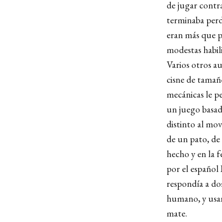
de jugar contr
terminaba perd
eran más que p
modestas habili
Varios otros a
cisne de tamaño
mecánicas le pe
un juego basad
distinto al mov
de un pato, de
hecho y en la 
por el español
respondía a do
humano, y usan
mate.