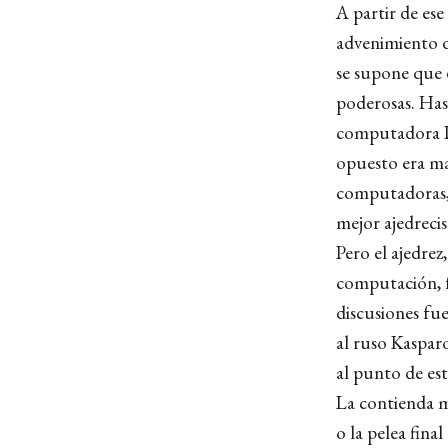
A partir de ese
advenimiento d
se supone que 
poderosas. Has
computadora De
opuesto era ma
computadoras, 
mejor ajedrecis
Pero el ajedrez
computación, f
discusiones fue
al ruso Kasparo
al punto de est
La contienda má
o la pelea fina