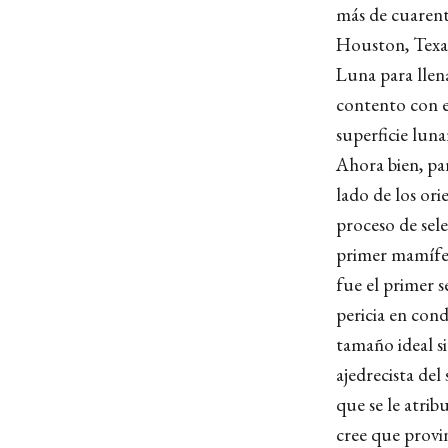
más de cuarent
Houston, Texas,
Luna para llen
contento con e
superficie luna
Ahora bien, par
lado de los ori
proceso de sele
primer mamífero
fue el primer se
pericia en con
tamaño ideal s
ajedrecista de
que se le atrib
cree que provin