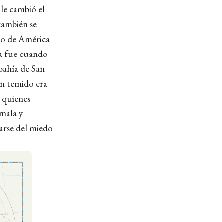
 le cambió el
también se
rgo de América
ma fue cuando
 bahía de San
an temido era
y quienes
emala y
arse del miedo