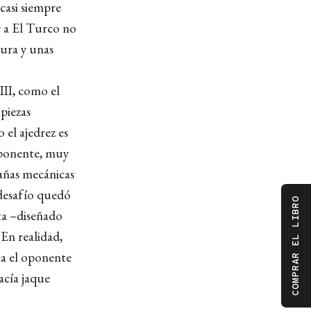
casi siempre
r a El Turco no
tura y unas
III, como el
 piezas
 el ajedrez es
oponente, muy
rañas mecánicas
 desafío quedó
COMPRAR EL LIBRO
ta –diseñado
.
En realidad,
ia el oponente
acía jaque