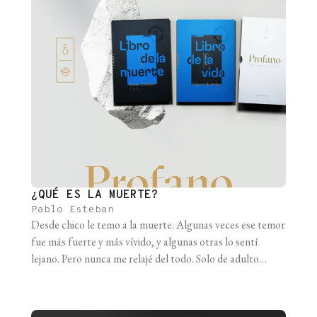
¿QUÉ ES LA MUERTE?
Pablo Esteban
Desde chico le temo a la muerte. Algunas veces ese temor
fue más fuerte y más vívido, y algunas otras lo sentí
lejano. Pero nunca me relajé del todo. Solo de adulto
conseguí llegar a una conclusión parcial —vaya oxímoron
— y es que el temor a la muerte viene del amor a la vida. Y
[...]