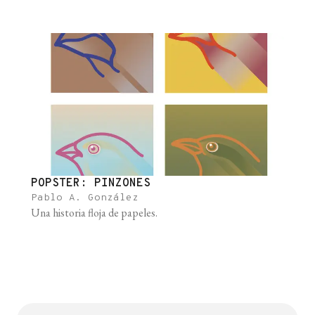
tratáramos, no podríamos meterlo dentro de nuevo.
Robert Plomin, Blueprint En 2015, Juama (Garrido),
Facu (Álvarez) y Pablo (González), [...]
POPSTER: PINZONES
Pablo A. González
Una historia floja de papeles.