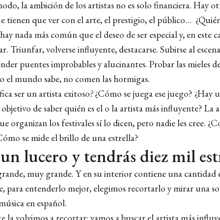
do, la ambición de los artistas no es solo financiera. Hay ot
e tienen que ver con el arte, el prestigio, el público… ¿Qui
ay nada más común que el deseo de ser especial y, en este cas
far. Triunfar, volverse influyente, destacarse. Subirse al escen
der puentes improbables y alucinantes. Probar las mieles del
o el mundo sabe, no comen las hormigas.
fica ser un artista exitoso
?
¿Cómo se juega ese juego? ¿Hay
jetivo de saber quién es el o la artista más influyente? La a
e organizan los festivales sí lo dicen, pero nadie les cree.
Cómo se mide el brillo de una estrella?
n lucero y tendrás diez mil estr
 grande, muy grande. Y en su interior contiene una cantidad 
ue, para entenderlo mejor, elegimos recortarlo y mirar una sol
música en español.
te la volvimos a recortar: vamos a buscar el artista más influy