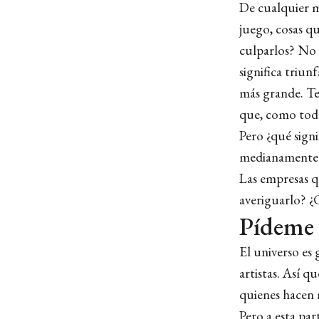
De cualquier mo
juego, cosas qu
culparlos? No h
significa triun
más grande. Ten
que, como tod
Pero ¿qué signi
medianamente ob
Las empresas qu
averiguarlo? ¿
Pídeme u
El universo es
artistas. Así q
quienes hacen 
Pero a esta par