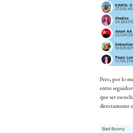
KAROL G
27.055.4
Shakira
24.393.175
Anuel AA
23.045.2
Sebastian
19.625.821
Paulo Lon
17.795.379
Pero, por lo me
entre seguidor
que ser escuc
directamente e
Bad Bunny