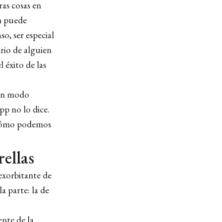
ras cosas en
én puede
o, ser especial
ario de alguien
 éxito de las
 un modo
pp no lo dice.
 ¿Cómo podemos
ellas
exorbitante de
a parte: la de
ente de la