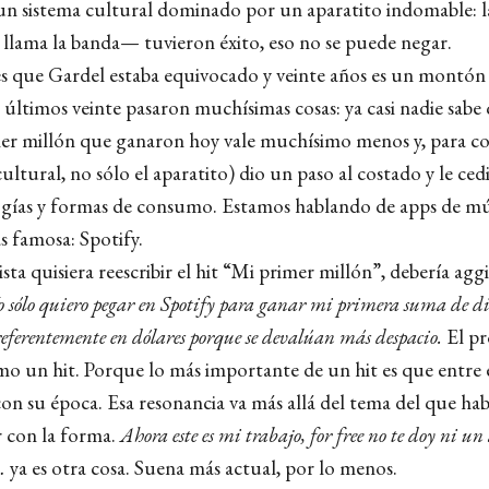
 un sistema cultural dominado por un aparatito indomable: l
e llama la banda— tuvieron éxito, eso no se puede negar.
 es que Gardel estaba equivocado y veinte años es un montón
últimos veinte pasaron muchísimas cosas: ya casi nadie sabe 
imer millón que ganaron hoy vale muchísimo menos y, para co
 cultural, no sólo el aparatito) dio un paso al costado y le ced
gías y formas de consumo. Estamos hablando de apps de mú
ás famosa: Spotify.
ista quisiera reescribir el hit “Mi primer millón”, debería agg
o sólo quiero pegar en Spotify para ganar mi primera suma de d
preferentemente en dólares porque se devalúan más despacio.
El p
mo un hit. Porque lo más importante de un hit es que entre 
on su época. Esa resonancia va más allá del tema del que hab
 con la forma.
Ahora este es mi trabajo, for free no te doy ni un
o…
ya es otra cosa. Suena más actual, por lo menos.