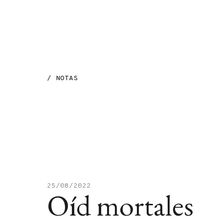
MENÚ
/
NOTAS
25/08/2022
Oíd mortales