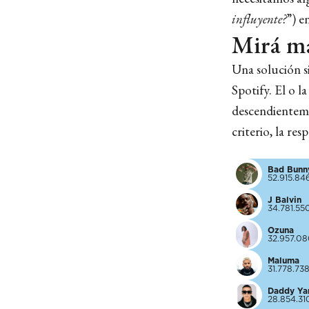
influyente?
”) e
Mirá ma
Una solución s
Spotify. El o l
descendienteme
criterio, la res
Bad Bunn
52.915.84
J Balvin
34.781.55
Ozuna
32.957.0
Maluma
31.778.73
Daddy Ya
28.854.31