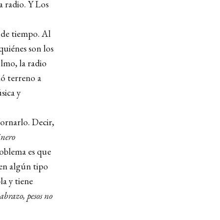
a radio. Y Los
 de tiempo. Al
quiénes son los
lmo, la radio
ió terreno a
sica y
iornarlo. Decir,
inero
roblema es que
en algún tipo
la y tiene
 abrazo, pesos no