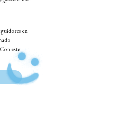
eguidores en
enado
 Con este