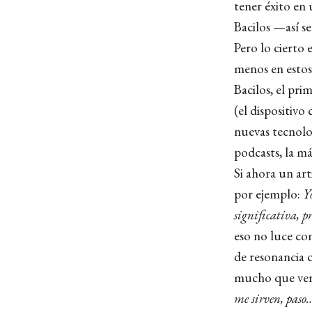
tener éxito en
Bacilos —así s
Pero lo cierto
menos en estos 
Bacilos, el pr
(el dispositivo
nuevas tecnolo
podcasts, la m
Si ahora un art
por ejemplo:
Y
significativa, 
eso
no luce co
de resonancia c
mucho que ver
me sirven, pas