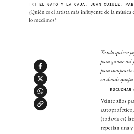
TXT
EL GATO Y LA CAJA
,
JUAN CUIULE
,
PAB
¿Quién es el artista más influyente de la músic
lo medimos?
Yo solo quiero p
para ganar mi 
para comprarte
en donde quepa 
ESCUCHAR
Veinte años pas
autoprofético,
(todavía es) l
repetían una y 