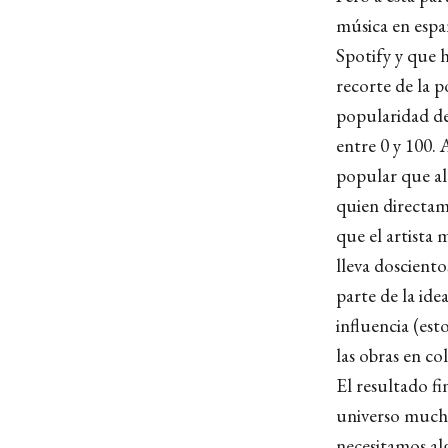
música en espa
Spotify y que h
recorte de la 
popularidad de
entre 0 y 100. 
popular que al
quien directame
que el artista
lleva dosciento
parte de la ide
influencia (est
las obras en c
El resultado fi
universo mucho
necesitamos al