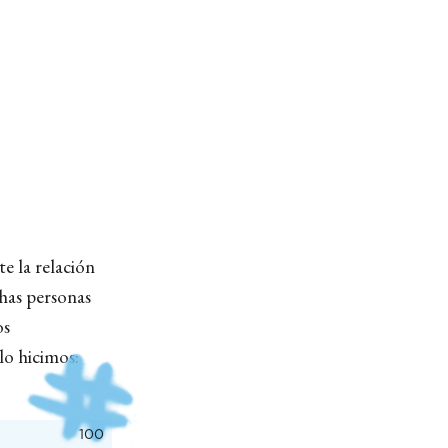
te la relación
has personas
os
lo hicimos:
100