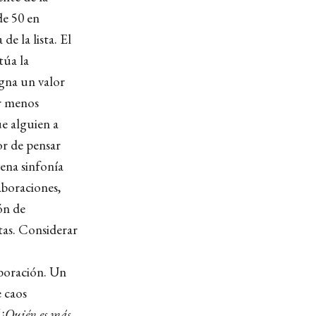
de 50 en
e la lista. El
túa la
igna un valor
er menos
e alguien a
or de pensar
ena sinfonía
aboraciones,
ón de
tas. Considerar
aboración. Un
 caos
“
¿Quién es más