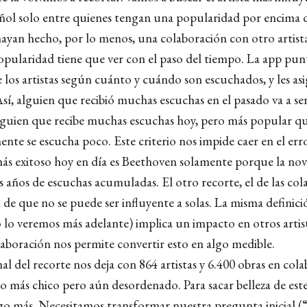
ñol solo entre quienes tengan una popularidad por encima 
ayan hecho, por lo menos, una colaboración con otro artista d
popularidad tiene que ver con el paso del tiempo. La app pun
 los artistas según cuánto y cuándo son escuchados, y les as
Así, alguien que recibió muchas escuchas en el pasado va a s
guien que recibe muchas escuchas hoy, pero más popular qu
nte se escucha poco. Este criterio nos impide caer en el err
 más exitoso hoy en día es Beethoven solamente porque la nov
s años de escuchas acumuladas. El otro recorte, el de las col
a de que no se puede ser influyente a solas. La misma definici
o lo veremos más adelante) implica un impacto en otros artis
olaboración nos permite convertir esto en algo medible.
nal del recorte nos deja con 864 artistas y 6.400 obras en col
 más chico pero aún desordenado. Para sacar belleza de este
go más. Necesitamos transformar nuestra pregunta inicial (