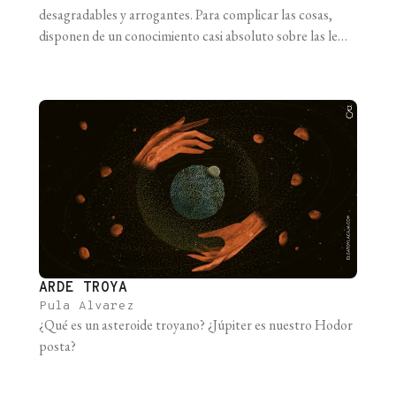
desagradables y arrogantes. Para complicar las cosas,
disponen de un conocimiento casi absoluto sobre las leyes
del universo y también son capaces de computar las
consecuencias prácticas de estas leyes. Esto significa que
los físicos marcianos pueden predecir el comportamiento
futuro de cualquier sistema, desde un ser humano hasta
[...]
ARDE TROYA
Pula Alvarez
¿Qué es un asteroide troyano? ¿Júpiter es nuestro Hodor
posta?