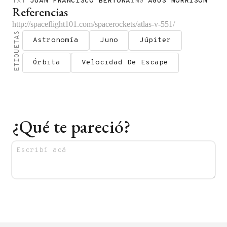
TXT
JUAN FRANCISCO BERTONA
IMG
AGUS MORRISON
Referencias
http://spaceflight101.com/spacerockets/atlas-v-551/
ETIQUETAS
Astronomía
Juno
Júpiter
Órbita
Velocidad De Escape
¿Qué te pareció?