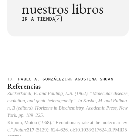
nuestros libros
IR A TIENDA
TXT
PABLO A. GONZÁLEZ
IMG
AGUSTINA SHUAN
Referencias
Zuckerkandl, E.
and
Pauling, L.B.
(1962). “Molecular disease,
evolution, and genic heterogeneity”. In Kasha, M. and Pullma
n, B (editors).
Horizons in Biochemistry
. Academic Press, New
York. pp. 189–225.
Kimura, Motoo (1968). “Evolutionary rate at the molecular lev
el”.
Nature
217
(5129): 624–626.
oi
:
10.1038/217624a0
.
PMID
5