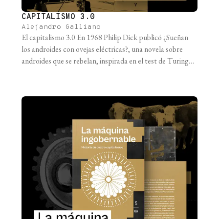
CAPITALISMO 3.0
Alejandro Galliano
El capitalismo 3.0 En 1968 Philip Dick publicó ¿Sueñan
los androides con ovejas eléctricas?, una novela sobre
androides que se rebelan, inspirada en el test de Turing
para distinguir una “inteligencia artificial” de una mente
humana. La historia transcurre en una Tierra posnuclear,
árida y vacía pero aún envuelta en la Guerra Fría. Rick
Deckard [...]