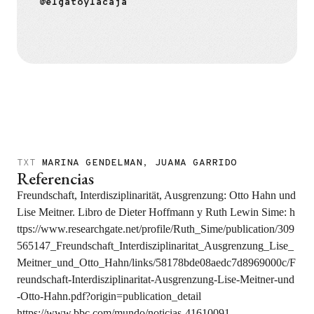
@elgatoylacaja
TXT
MARINA GENDELMAN
,
JUAMA GARRIDO
Referencias
Freundschaft, Interdisziplinarität, Ausgrenzung: Otto Hahn und
Lise Meitner. Libro de Dieter Hoffmann y Ruth Lewin Sime:
h
ttps://www.researchgate.net/profile/Ruth_Sime/publication/309
565147_Freundschaft_Interdisziplinaritat_Ausgrenzung_Lise_
Meitner_und_Otto_Hahn/links/58178bde08aedc7d8969000c/F
reundschaft-Interdisziplinaritat-Ausgrenzung-Lise-Meitner-und
-Otto-Hahn.pdf?origin=publication_detail
https://www.bbc.com/mundo/noticias-41610091