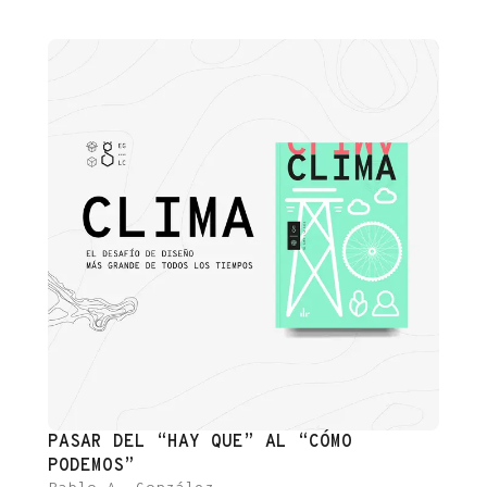
que este invierno es el menos invierno de todos los que
recordás? Yo también! Y ni [...]
PASAR DEL “HAY QUE” AL “CÓMO
PODEMOS”