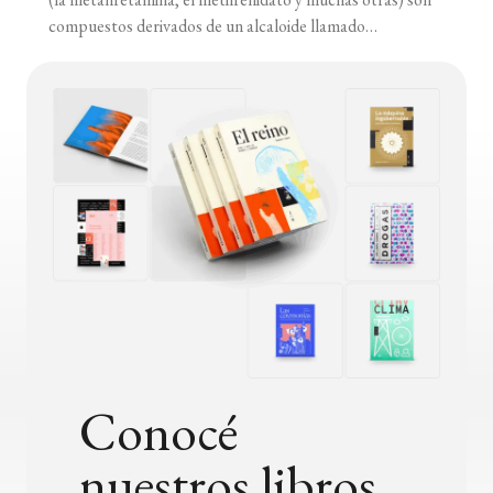
compuestos derivados de un alcaloide llamado
“efedrina”, que se encuentra en algunas plantas como la
Ephedra sinica y la Sida cordifolia. Al igual que la nicotina,
la cocaína, los opiáceos, la marihuana y el alcohol, la
anfetamina ha [...]
Conocé
nuestros libros