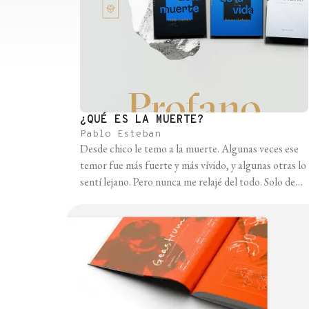
¿QUÉ ES LA MUERTE?
Pablo Esteban
Desde chico le temo a la muerte. Algunas veces ese
temor fue más fuerte y más vívido, y algunas otras lo
sentí lejano. Pero nunca me relajé del todo. Solo de
adulto conseguí llegar a una conclusión parcial —
vaya oxímoron— y es que el temor a la muerte viene
del amor a la vida. Y [...]