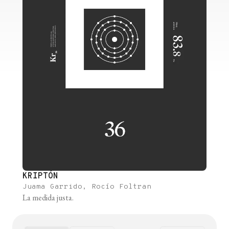
KRIPTÓN
Juama Garrido, Rocío Foltran
La medida justa.