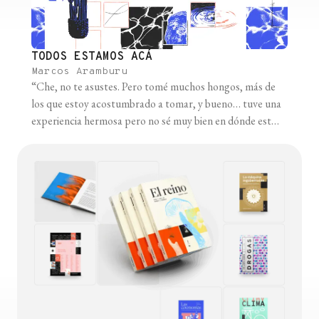
TODOS ESTAMOS ACÁ
Marcos Aramburu
“Che, no te asustes. Pero tomé muchos hongos, más de
los que estoy acostumbrado a tomar, y bueno… tuve una
experiencia hermosa pero no sé muy bien en dónde estoy
y me siento un poco desarmado… ¿Podrás pasar un rato?”
Un par de horas antes de mandarle ese audio de
Whatsapp a su amigo, Alejandro [...]