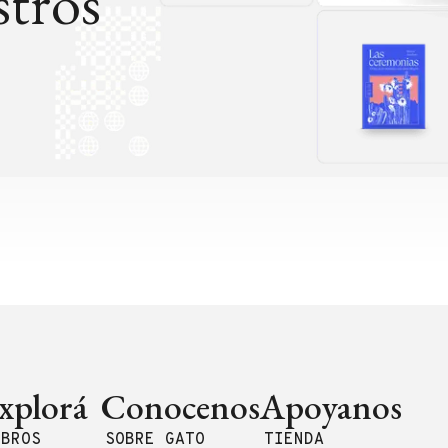
tros
xplorá
Conocenos
Apoyanos
IBROS
SOBRE GATO
TIENDA