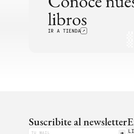
Conocé nues
libros
IR A TIENDA
Suscribite al newsletter
E
L