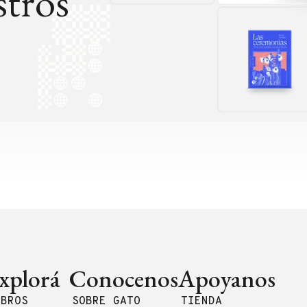
tros
xplorá
Conocenos
Apoyanos
IBROS
SOBRE GATO
TIENDA