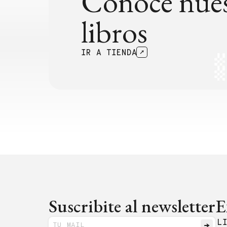
Conocé nues
libros
IR A TIENDA
Suscribite al newsletter
E
L