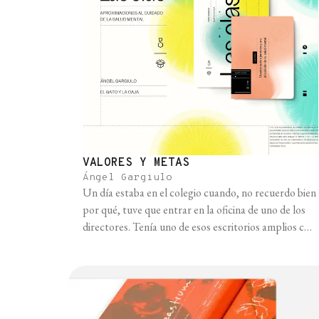
VALORES Y METAS
Ángel Gargiulo
Un día estaba en el colegio cuando, no recuerdo bien
por qué, tuve que entrar en la oficina de uno de los
directores. Tenía uno de esos escritorios amplios con
un vidrio encima, debajo del cual había distintos
papeles. Algo me llamó fuertemente la atención. En
medio de todo, ocupando un lugar especial, había
una [...]