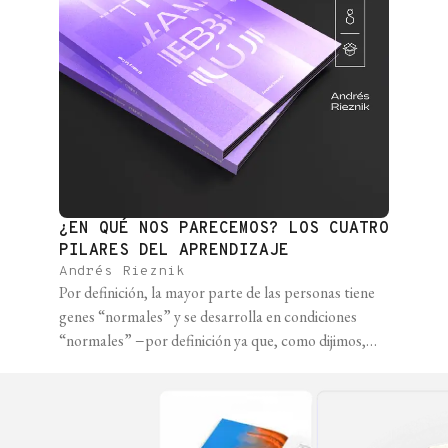
¿EN QUÉ NOS PARECEMOS? LOS CUATRO
PILARES DEL APRENDIZAJE
Andrés Rieznik
Por definición, la mayor parte de las personas tiene
genes “normales” y se desarrolla en condiciones
“normales” −por definición ya que, como dijimos,
estadísticamente lo “normal” se define como “lo más
frecuente”−. Por ejemplo, en una población dada, el
alelo de un gen es “normal” si está presente en más
del 1% de las personas. [...]