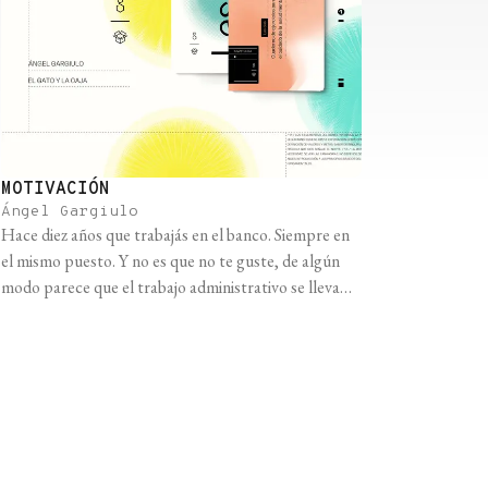
MOTIVACIÓN
Ángel Gargiulo
Hace diez años que trabajás en el banco. Siempre en
el mismo puesto. Y no es que no te guste, de algún
modo parece que el trabajo administrativo se lleva
bien con vos. Pero la cosa está empezando a ponerse
repetitiva y te preguntás a dónde estás yendo con
todo esto. Te alcanza para el [...]