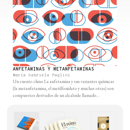
ANFETAMINAS Y METANFETAMINAS
María Gabriela Paglini
Un cuento chino La anfetamina y sus variantes químicas
(la metanfetamina, el metilfenidato y muchas otras) son
compuestos derivados de un alcaloide llamado
“efedrina”, que se encuentra en algunas plantas como la
Ephedra sinica y la Sida cordifolia. Al igual que la nicotina,
la cocaína, los opiáceos, la marihuana y el alcohol, la
anfetamina ha [...]