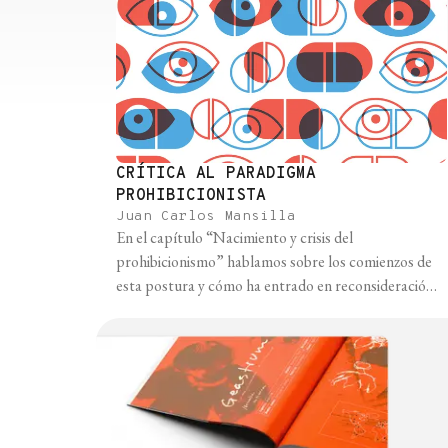
CRÍTICA AL PARADIGMA
PROHIBICIONISTA
Juan Carlos Mansilla
En el capítulo “Nacimiento y crisis del
prohibicionismo” hablamos sobre los comienzos de
esta postura y cómo ha entrado en reconsideración y
crisis a inicios del siglo XXI. Las razones de este
proceso de cambio tienen que ver con que, al día de
hoy, disponemos de más datos y evidencia en torno a
las consecuencias [...]