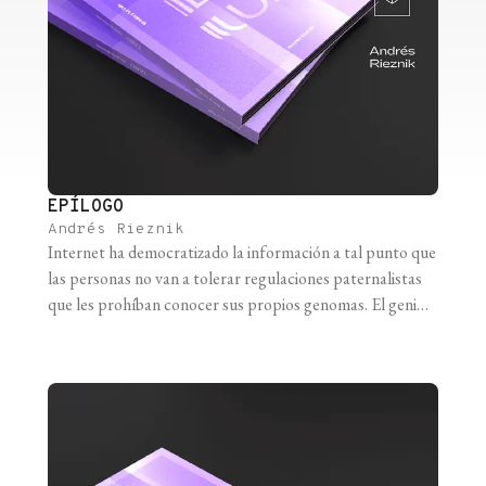
EPÍLOGO
Andrés Rieznik
Internet ha democratizado la información a tal punto que
las personas no van a tolerar regulaciones paternalistas
que les prohíban conocer sus propios genomas. El genio
del genoma está fuera de la lámpara e, incluso si
tratáramos, no podríamos meterlo dentro de nuevo.
Robert Plomin, Blueprint En 2015, Juama (Garrido),
Facu (Álvarez) y Pablo (González), [...]