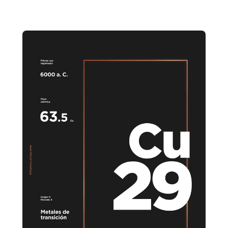
decidió dedicar parte de su intelecto a la física y la
química. En ese momento eso consistía principalmente en
probar “a ver qué pasa si mezclo estas dos [...]