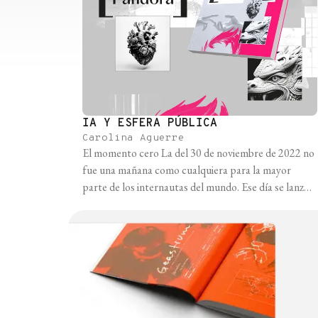
IA Y ESFERA PÚBLICA
Carolina Aguerre
El momento cero La del 30 de noviembre de 2022 no
fue una mañana como cualquiera para la mayor
parte de los internautas del mundo. Ese día se lanzó
ChatGPT, la herramienta de inteligencia artificial de
la empresa OpenAI, cuyos efectos magnificaron la
conversación pública sobre la IA y visibilizaron el
potencial de esta tecnología [...]