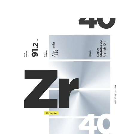
después, Pierre y Marie Curie descubrieron que era
radiactivo. Los actínidos son, junto con los lantánidos,
elementos de transición interna, también conocidos como
ese bloque [...]