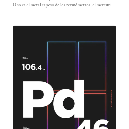
Uno es el metal espeso de los termómetros, el mercurio.
El otro es un no metal tóxico, de color rojo profundo y de
naturaleza oleosa, muy volátil e irritante, que genera una
sensación ardiente si [...]