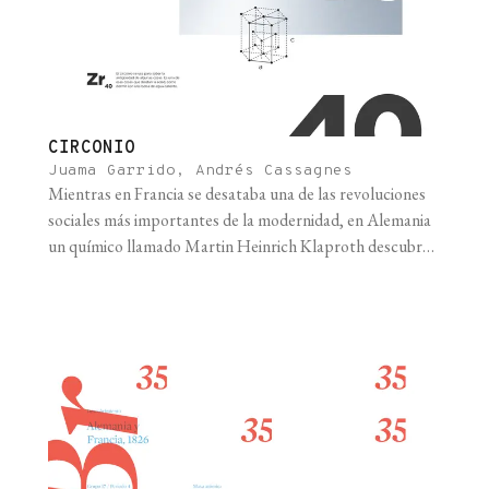
CIRCONIO
Juama Garrido, Andrés Cassagnes
Mientras en Francia se desataba una de las revoluciones
sociales más importantes de la modernidad, en Alemania
un químico llamado Martin Heinrich Klaproth descubría
el circonio. El nombre de este elemento viene del persa
zargun, que significa “color dorado”. Pero la historia de
este elemento no empieza con su descubrimiento. Tiene
una historia tan antigua [...]