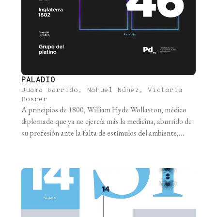
PALADIO
Juama Garrido, Nahuel Núñez, Victoria
Posner
A principios de 1800, William Hyde Wollaston, médico
diplomado que ya no ejercía más la medicina, aburrido de
su profesión ante la falta de estímulos del ambiente,
decidió dedicar parte de su intelecto a la física y la
química. En ese momento eso consistía principalmente en
probar “a ver qué pasa si mezclo estas dos [...]