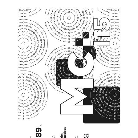
orbitando alrededor en nubes de probabilidad. La
diferencia entre los distintos elementos, además de
las que se observan macroscópicamente, es la
cantidad de protones que [...]