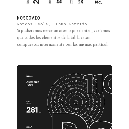
MOSCOVIO
Marcos Feole, Juama Garrido
Si pudiéramos mirar un átomo por dentro, veríamos
que todos los elementos de la tabla están
compuestos internamente por las mismas partículas:
protones y neutrones en el núcleo, y electrones
orbitando alrededor en nubes de probabilidad. La
diferencia entre los distintos elementos, además de
las que se observan macroscópicamente, es la
cantidad de protones que [...]