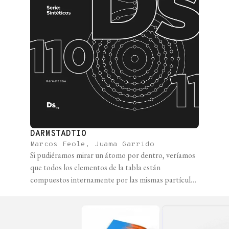
DARMSTADTIO
Marcos Feole, Juama Garrido
Si pudiéramos mirar un átomo por dentro, veríamos
que todos los elementos de la tabla están
compuestos internamente por las mismas partículas:
protones y neutrones en el núcleo, y electrones
orbitando alrededor en nubes de probabilidad. La
diferencia entre los distintos elementos, además de
las que se observan macroscópicamente, es la