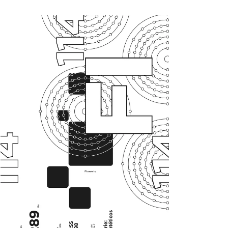
orbitando alrededor en nubes de probabilidad. La
diferencia entre los distintos elementos, además de
las que se observan macroscópicamente, es la
cantidad de protones que [...]