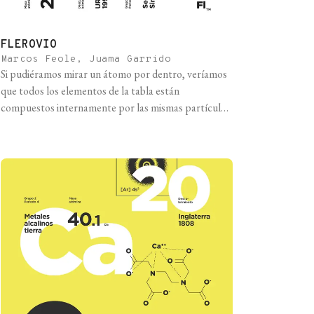
FLEROVIO
Marcos Feole, Juama Garrido
Si pudiéramos mirar un átomo por dentro, veríamos
que todos los elementos de la tabla están
compuestos internamente por las mismas partículas:
protones y neutrones en el núcleo, y electrones
orbitando alrededor en nubes de probabilidad. La
diferencia entre los distintos elementos, además de
las que se observan macroscópicamente, es la
cantidad de protones que [...]