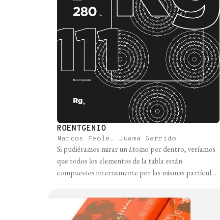
ROENTGENIO
Marcos Feole, Juama Garrido
Si pudiéramos mirar un átomo por dentro, veríamos
que todos los elementos de la tabla están
compuestos internamente por las mismas partículas:
protones y neutrones en el núcleo, y electrones
orbitando alrededor en nubes de probabilidad. La
diferencia entre los distintos elementos, además de
las que se observan macroscópicamente, es la