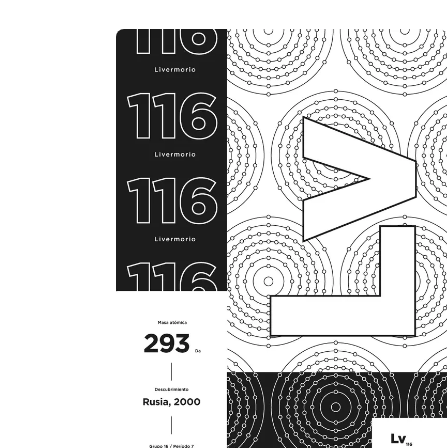
orbitando alrededor en nubes de probabilidad. La
diferencia entre los distintos elementos, además de
las que se observan macroscópicamente, es la
cantidad de protones que [...]