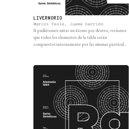
LIVERMORIO
Marcos Feole, Juama Garrido
Si pudiéramos mirar un átomo por dentro, veríamos
que todos los elementos de la tabla están
compuestos internamente por las mismas partículas:
protones y neutrones en el núcleo, y electrones
orbitando alrededor en nubes de probabilidad. La
diferencia entre los distintos elementos, además de
las que se observan macroscópicamente, es la
cantidad de protones que [...]