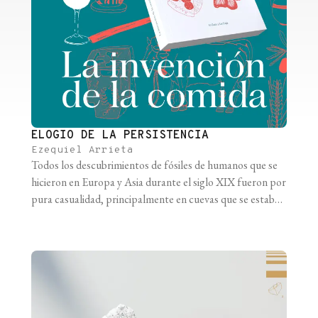
ELOGIO DE LA PERSISTENCIA
Ezequiel Arrieta
Todos los descubrimientos de fósiles de humanos que se
hicieron en Europa y Asia durante el siglo XIX fueron por
pura casualidad, principalmente en cuevas que se estaban
excavando por motivos ajenos a la investigación
antropológica, como la minería. Pero en 1891, el holandés
Eugéne Dubois se convirtió en el primer antropólogo en
encontrar un [...]