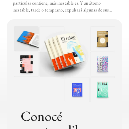
partículas contiene, más inestable es. Y un átomo
inestable, tarde o temprano, expulsará algunas de sus
partículas y alcanzará la estabilidad. El átomo natural más
pesado es el uranio, con 238 partículas en su núcleo. Para
la naturaleza, la tabla periódica termina ahí, en el [...]
Conocé