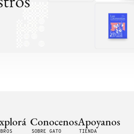
tros
xplorá
Conocenos
Apoyanos
IBROS
SOBRE GATO
TIENDA