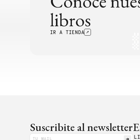
Conocé nues
libros
IR A TIENDA
Suscribite al newsletter
E
L