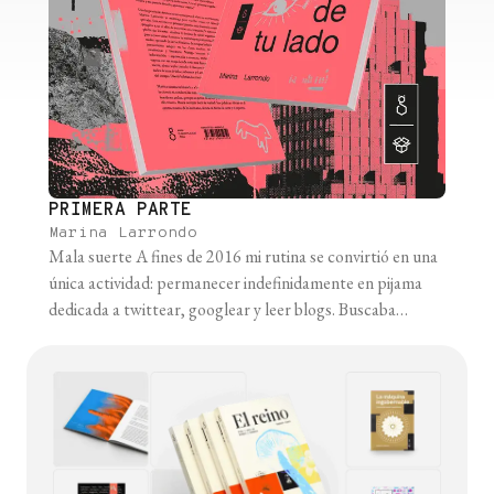
PRIMERA PARTE
Marina Larrondo
Mala suerte A fines de 2016 mi rutina se convirtió en una
única actividad: permanecer indefinidamente en pijama
dedicada a twittear, googlear y leer blogs. Buscaba
testimonios reales y papers con datos. Hasta entonces,
ninguna de las estadísticas que había recopilado se me
había cumplido. Ni la que decía que iba a costarme quedar
embarazada, [...]