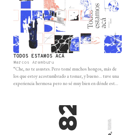
TODOS ESTAMOS ACÁ
Marcos Aramburu
“Che, no te asustes. Pero tomé muchos hongos, más de
los que estoy acostumbrado a tomar, y bueno… tuve una
experiencia hermosa pero no sé muy bien en dónde estoy
y me siento un poco desarmado… ¿Podrás pasar un rato?”
Un par de horas antes de mandarle ese audio de
Whatsapp a su amigo, Alejandro [...]