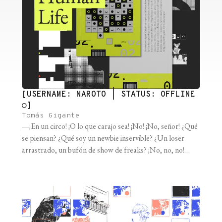
[USERNAME: NAROTO | STATUS: OFFLINE
○]
Tomás Gigante
—¡En un circo! ¡O lo que carajo sea! ¡No! ¡No, señor! ¿Qué
se piensan? ¿Qué soy un newbie inservible? ¿Un loser
arrastrado, un bufón de show de freaks? ¡No, no, no!
¡Naroto no se va a arrastrar por nada ni por nadie!
¡Naroto siempre con la frente en alto! ¡Naroto siempre
brillando! ¡Naroto, una joya! [...]